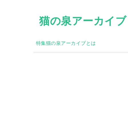
Skip
to
猫の泉アーカイブ
content
特集
猫の泉アーカイブとは