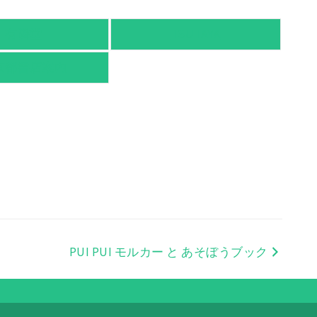
有隣堂
TSUTAYA
京都書店案内
PUI PUI モルカー と あそぼうブック