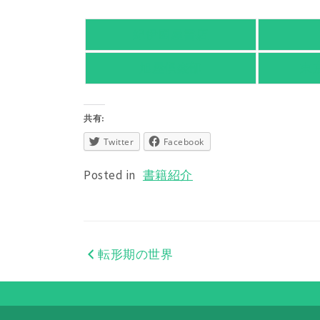
紀伊國屋書店
旭屋倶楽部
東
共有:
Twitter
Facebook
Posted in
書籍紹介
転形期の世界
投
稿
ナ