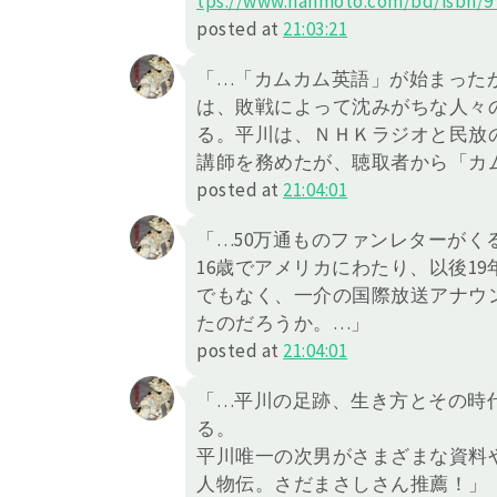
tps://
www.hanmoto.com/bd/isbn/9
posted at
21:03:21
「…「カムカム英語」が始まった
は、敗戦によって沈みがちな人々
る。平川は、ＮＨＫラジオと民放
講師を務めたが、聴取者から「カ
posted at
21:04:01
「…50万通ものファンレターがく
16歳でアメリカにわたり、以後1
でもなく、一介の国際放送アナウ
たのだろうか。…」
posted at
21:04:01
「…平川の足跡、生き方とその時
る。
平川唯一の次男がさまざまな資料
人物伝。さだまさしさん推薦！」