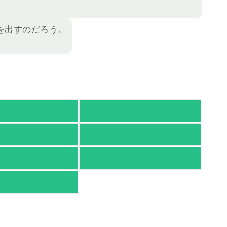
を出すのだろう。
天ブックス
オムニ７
honto
ヨドバシ.com
nyaClub.com
e-hon
TSUTAYA