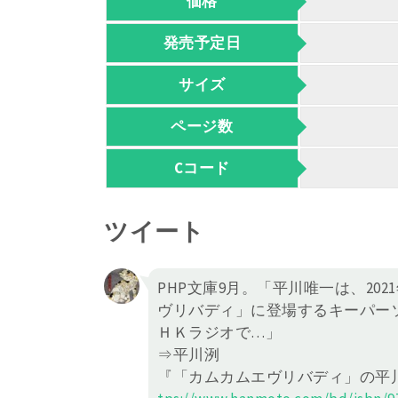
価格
発売予定日
サイズ
ページ数
Cコード
ツイート
PHP文庫9月。「平川唯一は、2
ヴリバディ」に登場するキーパーソン
ＨＫラジオで…」
⇒平川洌
『「カムカムエヴリバディ」の平