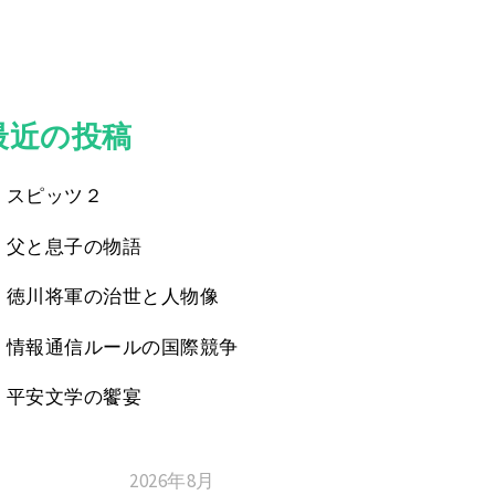
最近の投稿
スピッツ２
父と息子の物語
徳川将軍の治世と人物像
情報通信ルールの国際競争
平安文学の饗宴
2026年8月