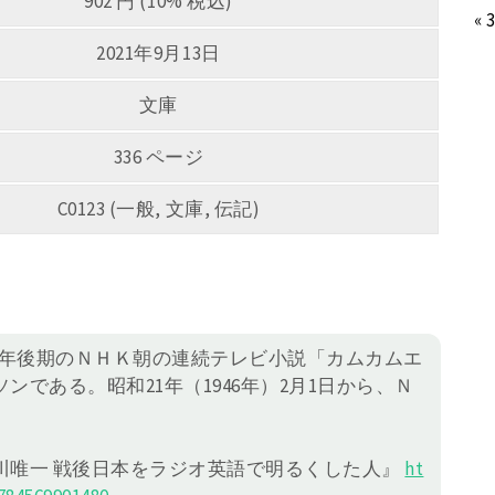
902 円 (10% 税込)
« 
2021年9月13日
文庫
336 ページ
C0123 (一般, 文庫, 伝記)
021年後期のＮＨＫ朝の連続テレビ小説「カムカムエ
である。昭和21年（1946年）2月1日から、Ｎ
川唯一 戦後日本をラジオ英語で明るくした人』
ht