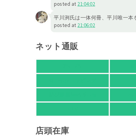
posted at
21:04:02
平川洌氏は一体何冊、平川唯一本
posted at
21:06:02
ネット通販
アマゾン
楽
Yahoo!ショッピング
紀伊國屋 Web Store
Ho
HMV
店頭在庫