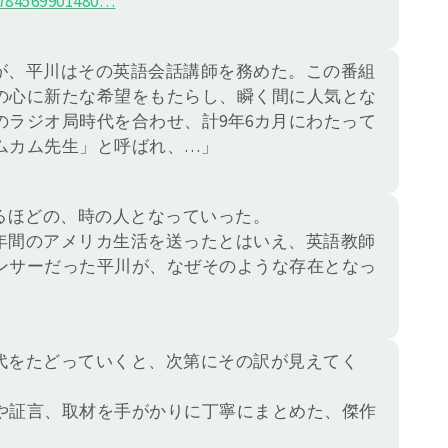
78456
9901480
…
が、平川はその英語会話講師を務めた。この番組
の心に新たな希望をもたらし、瞬く間に人気とな
のラジオ局時代を合わせ、計9年6カ月にわたって
ムカム先生」と呼ばれ、…」
るほどの、時の人となっていった。
9年間のアメリカ生活を送ったとはいえ、英語教師
ンサーだった平川が、なぜそのような存在となっ
代をたどっていくと、次第にその訳が見えてく
や証言、取材を手がかりに丁寧にまとめた、傑作