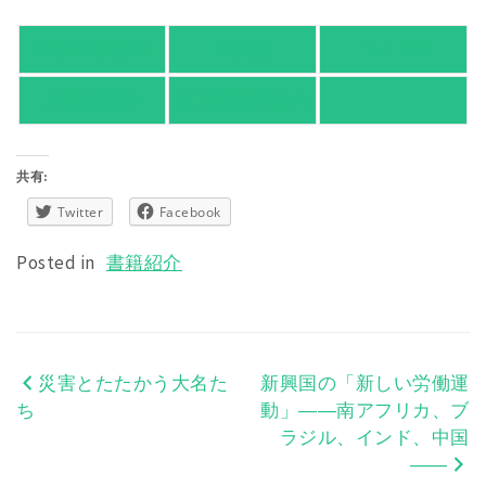
紀伊國屋書店
有隣堂
TSUTAYA
旭屋倶楽部
東京都書店案内
共有:
Twitter
Facebook
Posted in
書籍紹介
災害とたたかう大名た
新興国の「新しい労働運
投
ち
動」――南アフリカ、ブ
稿
ラジル、インド、中国
――
ナ