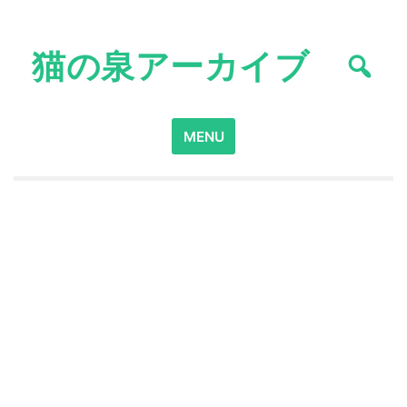
Skip
to
猫の泉アーカイブ
content
Search
MENU
for: