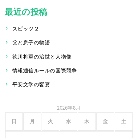
ビ
最近の投稿
ゲ
スピッツ２
ー
父と息子の物語
シ
徳川将軍の治世と人物像
ョ
ン
情報通信ルールの国際競争
平安文学の饗宴
2026年8月
日
月
火
水
木
金
土