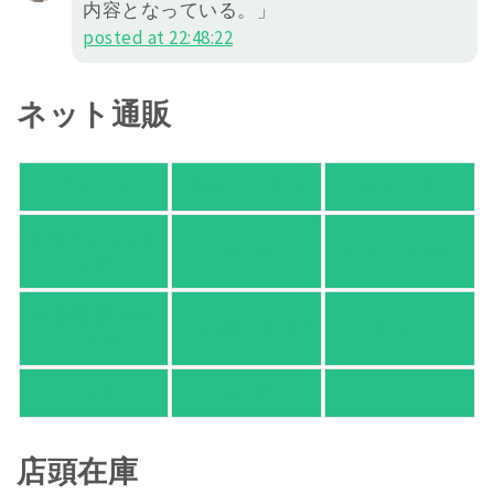
内容となっている。」
posted at 22:48:22
ネット通販
アマゾン
楽天ブックス
オムニ７
Yahoo!ショッピ
honto
ヨドバシ.com
ング
紀伊國屋 Web
HonyaClub.com
e-hon
Store
HMV
TSUTAYA
店頭在庫