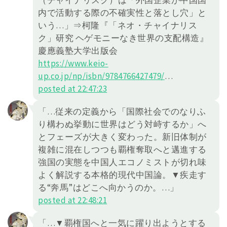
（チャイナリスク）は「外国企業が中国国
内で活動する際の不確実性と落とし穴」と
いう…」⇒柯隆『「ネオ・チャイナリス
ク」研究 ヘゲモニーなき世界の支配構造』
慶應義塾大学出版会
https://www.keio-
up.co.jp/np/isbn/9784766427479/
…
posted at 22:47:23
「…従来の定義から「国際社会でのなりふ
り構わぬ挙動に世界はどう対峙するか」へ
とフェーズが大きく変わった。新旧体制が
複雑に混在しつつも覇権奪取へと邁進する
強国の実態を中国人エコノミストが切れ味
よく解説する本格的現代中国論。▼疾走す
る“奔馬”はどこへ向かうのか。…」
posted at 22:48:21
「…▼覇権国へと一気に躍り出ようとする