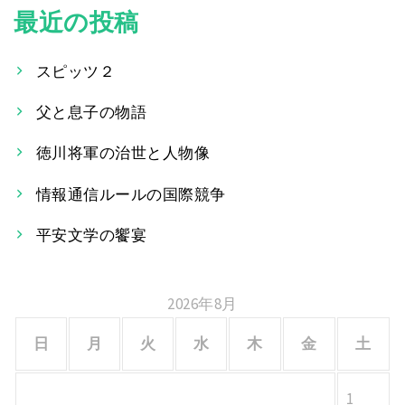
最近の投稿
ナ
ビ
スピッツ２
ゲ
父と息子の物語
ー
徳川将軍の治世と人物像
シ
情報通信ルールの国際競争
ョ
平安文学の饗宴
ン
2026年8月
日
月
火
水
木
金
土
1