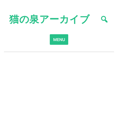
Skip
to
猫の泉アーカイブ
content
Search
MENU
for: