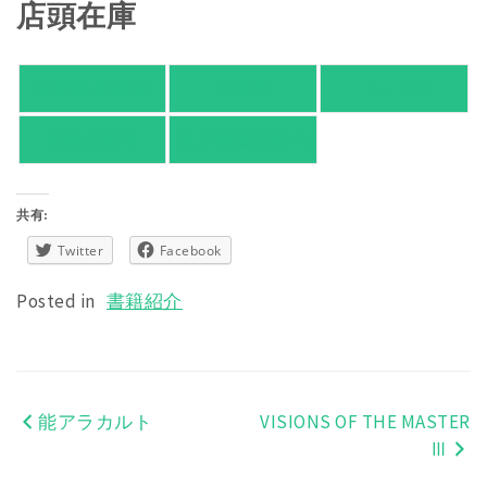
店頭在庫
紀伊國屋書店
有隣堂
TSUTAYA
旭屋倶楽部
東京都書店案内
共有:
Twitter
Facebook
Posted in
書籍紹介
能アラカルト
VISIONS OF THE MASTER
投
Ⅲ
稿