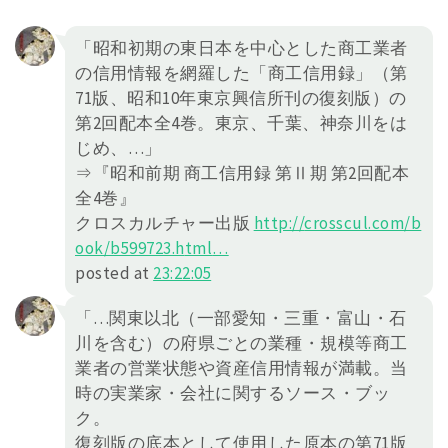
「昭和初期の東日本を中心とした商工業者
の信用情報を網羅した「商工信用録」（第
71版、昭和10年東京興信所刊の復刻版）の
第2回配本全4巻。東京、千葉、神奈川をは
じめ、…」
⇒『昭和前期 商工信用録 第Ⅱ期 第2回配本
全4巻』
クロスカルチャー出版
http://
crosscul.com/b
ook/b599723.h
tml
…
posted at
23:22:05
「…関東以北（一部愛知・三重・富山・石
川を含む）の府県ごとの業種・規模等商工
業者の営業状態や資産信用情報が満載。当
時の実業家・会社に関するソース・ブッ
ク。
復刻版の底本として使用した原本の第71版