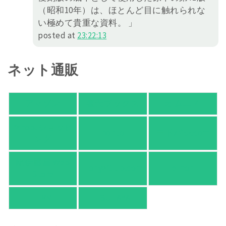
（昭和10年）は、ほとんど目に触れられな
い極めて貴重な資料。 」
posted at
23:22:13
ネット通販
アマゾン
楽天ブックス
オムニ７
Yahoo!ショッピ
honto
ヨドバシ.com
ング
紀伊國屋 Web
HonyaClub.com
e-hon
Store
HMV
TSUTAYA