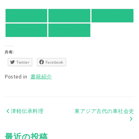
紀伊國屋書店
有隣堂
TSUTAYA
旭屋倶楽部
東京都書店案内
共有:
Twitter
Facebook
Posted in
書籍紹介
津軽伝承料理
東アジア古代の車社会史
投
稿
最近の投稿
ナ