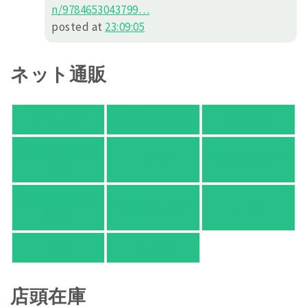
n/978465
3043799
…
posted at
23:09:05
ネット通販
アマゾン
楽天ブックス
オムニ７
Yahoo!ショッピ
honto
ヨドバシ.com
ング
紀伊國屋 Web
HonyaClub.com
e-hon
Store
HMV
TSUTAYA
店頭在庫