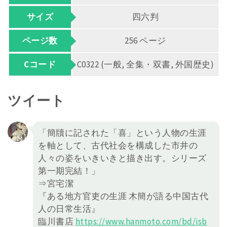
サイズ
四六判
ページ数
256 ページ
Cコード
C0322 (一般, 全集・双書, 外国歴史)
ツイート
「簡牘に記された「喜」という人物の生涯
を軸として、古代社会を構成した市井の
人々の姿をいきいきと描き出す。シリーズ
第一期完結！」
⇒宮宅潔
『ある地方官吏の生涯 木簡が語る中国古代
人の日常生活』
臨川書店
https://
www.hanmoto.com/bd/isb