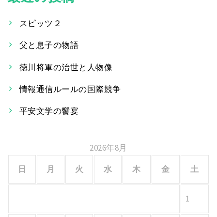
ビ
スピッツ２
ゲ
父と息子の物語
ー
徳川将軍の治世と人物像
シ
情報通信ルールの国際競争
ョ
平安文学の饗宴
ン
2026年8月
日
月
火
水
木
金
土
1