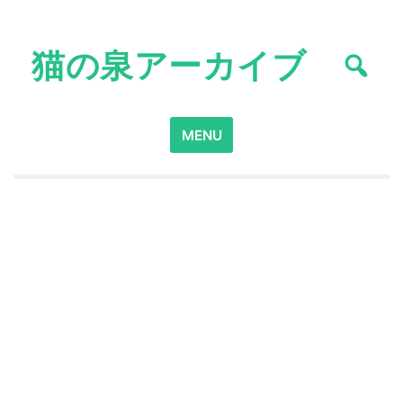
Skip
to
猫の泉アーカイブ
content
Search
MENU
for: