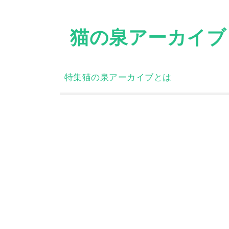
Skip
to
猫の泉アーカイブ
content
特集
猫の泉アーカイブとは