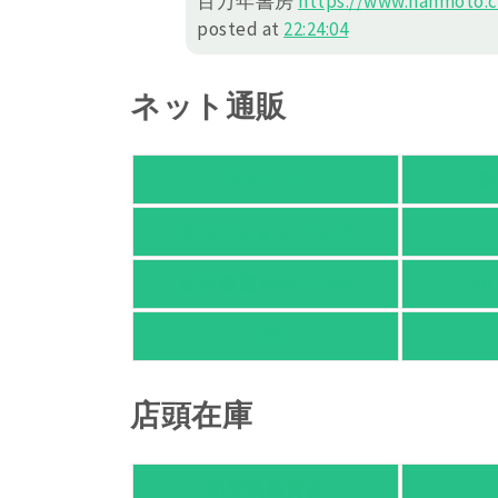
百万年書房
https://
www.hanmoto.c
posted at
22:24:04
ネット通販
アマゾン
楽
Yahoo!ショッピング
紀伊國屋 Web Store
Ho
HMV
店頭在庫
紀伊國屋書店