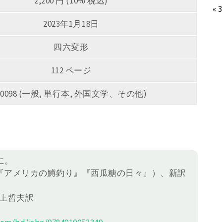
2,200 円 (10% 税込)
« 
2023年1月18日
四六変形
112 ページ
C0098 (一般, 単行本, 外国文学、その他)
に。
『アメリカの鱒釣り』『西瓜糖の日々』）、新訳
中上哲夫訳