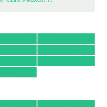
om/bd/isbn/978491
0053349
…
天ブックス
オムニ７
honto
ヨドバシ.com
nyaClub.com
e-hon
TSUTAYA
有隣堂
TSUTAYA