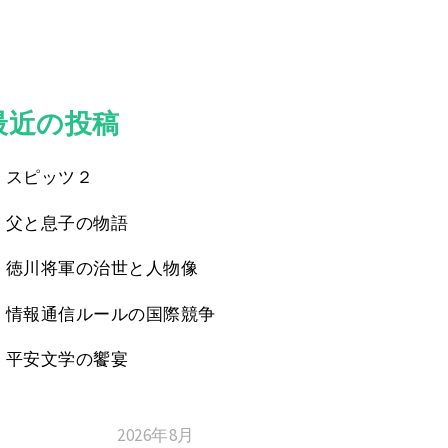
最近の投稿
スピッツ２
父と息子の物語
徳川将軍の治世と人物像
情報通信ルールの国際競争
平安文学の饗宴
2026年8月