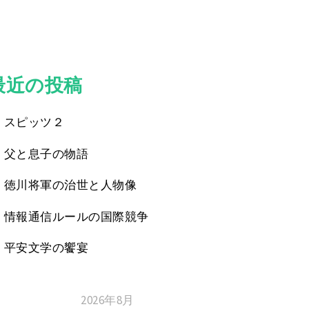
最近の投稿
スピッツ２
父と息子の物語
徳川将軍の治世と人物像
情報通信ルールの国際競争
平安文学の饗宴
2026年8月