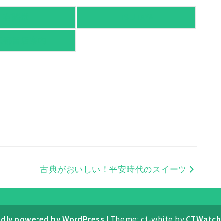
有隣堂
TSUTAYA
京都書店案内
古典がおいしい！平安時代のスイーツ
udly powered by WordPress
|
Theme: ct-white by
CTWatch