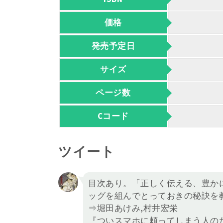
価格
発売予定日
サイズ
ページ数
Cコード
ツイート
目次あり。「正しく伝える、豊か
ッグを組んでとっておきの秘訣を
⇒堀田あけみ,村井宏栄
『ついスマホに頼ってしまう人の