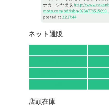
ナカニシヤ出版
http://
www.nakanis
moto.com/bd/isbn/978477
9515699
posted at
22:27:44
ネット通販
アマゾン
楽
Yahoo!ショッピング
紀伊國屋 Web Store
Ho
HMV
店頭在庫