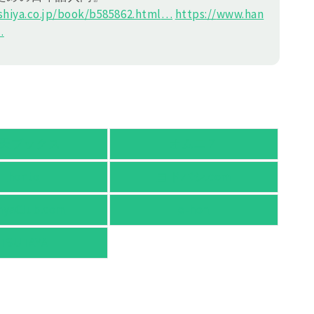
hiya.co.jp/book/b585862.h
tml
…
https://
www.han
…
天ブックス
オムニ７
honto
ヨドバシ.com
nyaClub.com
e-hon
TSUTAYA