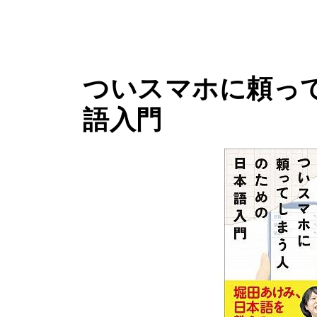
ついスマホに頼っ
語入門