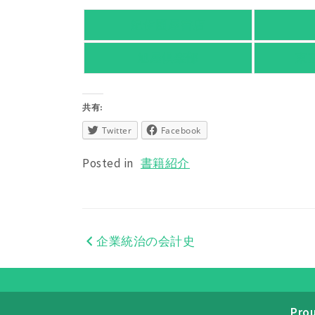
紀伊國屋書店
旭屋倶楽部
東
共有:
Twitter
Facebook
Posted in
書籍紹介
企業統治の会計史
投
稿
ナ
Pro