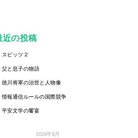
最近の投稿
スピッツ２
父と息子の物語
徳川将軍の治世と人物像
情報通信ルールの国際競争
平安文学の饗宴
2026年8月