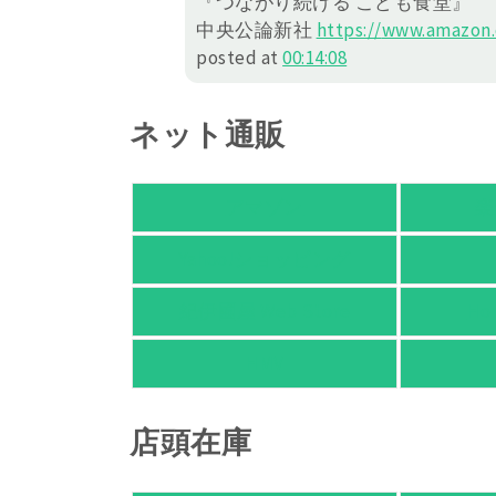
『つながり続ける こども食堂』
中央公論新社
https://
www.amazon.c
posted at
00:14:08
ネット通販
アマゾン
楽
Yahoo!ショッピング
紀伊國屋 Web Store
Ho
HMV
店頭在庫