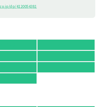
o.jp/dp/4120054381
天ブックス
オムニ７
honto
ヨドバシ.com
nyaClub.com
e-hon
TSUTAYA