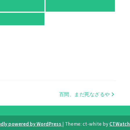
有隣堂
TSUTAYA
京都書店案内
百間、まだ死なざるや
udly powered by WordPress
|
Theme: ct-white by
CTWatch