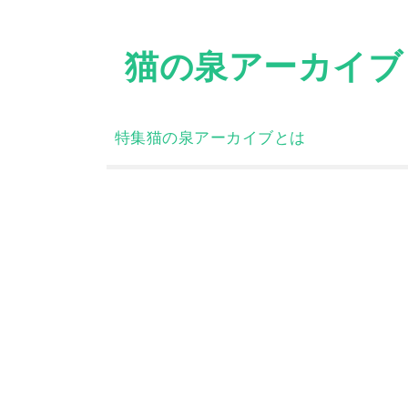
Skip
to
猫の泉アーカイブ
content
特集
猫の泉アーカイブとは