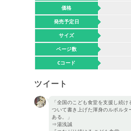
価格
発売予定日
サイズ
ページ数
Cコード
ツイート
「全国のこども食堂を支援し続け
ついて書き上げた渾身のルポルタ
ある。」
⇒湯浅誠