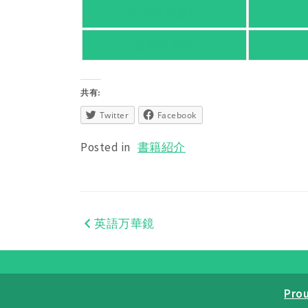
紀伊國屋書店
旭屋倶楽部
東
共有:
Twitter
Facebook
Posted in
書籍紹介
英語万華鏡
投
稿
ナ
Pro