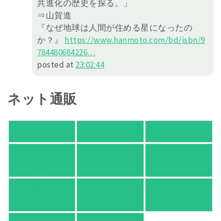
共進化の歴史を探る。」
⇒山賀進
『なぜ地球は人間が住める星になったの
か？』
https://
www.hanmoto.com/bd/isbn/9
78448
0684226
…
posted at
23:02:44
ネット通販
アマゾン
楽天ブックス
オムニ７
Yahoo!ショッピ
honto
ヨドバシ.com
ング
紀伊國屋 Web
HonyaClub.com
e-hon
Store