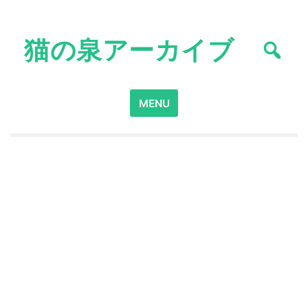
Skip
to
猫の泉アーカイブ
content
Search
MENU
for: