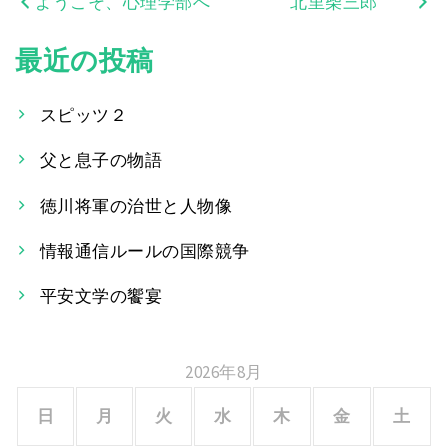
ようこそ、心理学部へ
北里柴三郎
投
稿
最近の投稿
ナ
スピッツ２
ビ
父と息子の物語
ゲ
ー
徳川将軍の治世と人物像
シ
情報通信ルールの国際競争
ョ
平安文学の饗宴
ン
2026年8月
日
月
火
水
木
金
土