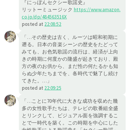
『にっぽんセクシー歌謡史』
リットーミュージック
https://
www.amazon.
co.jp/dp/484563516X
posted at
22:08:52
「…その歴史は古く、ルーツは昭和初期に
遡る。日本の音楽シーンの歴史をたどって
みても、お色気歌謡の流行は、経済が上向
きの時期に何度かの隆盛が起きており、殿
方の夜のお供から、まだ性の何たるかも知
らぬ少年たちまでを、各時代で魅了し続け
てきた。…」
posted at
22:09:25
「…ことに70年代に大きな成功を収めた幾
多の女性歌手たちは、テレビの歌番組全盛
とリンクして、ビジュアル面を強調するこ
とで一時代を築く。この時期を中心にした