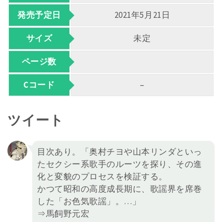
発売予定日
2021年5月21日
サイズ
未定
ページ数
Cコード
–
ツイート
目次あり。「奥村チヨや山本リンダといっ
たセクシー系歌手のルーツを探り、その進
化と変貌のプロセスを検証する。
かつて昭和の高度成長期に、歌謡界を席巻
した「お色気歌謡」。…」
⇒馬飼野元宏