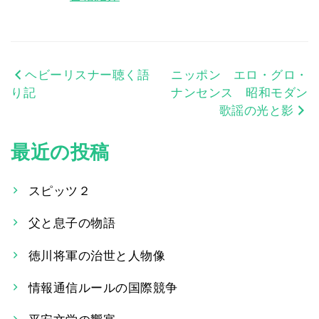
ヘビーリスナー聴く語
ニッポン エロ・グロ・
投
り記
ナンセンス 昭和モダン
稿
歌謡の光と影
ナ
最近の投稿
ビ
ゲ
スピッツ２
ー
父と息子の物語
シ
徳川将軍の治世と人物像
ョ
情報通信ルールの国際競争
ン