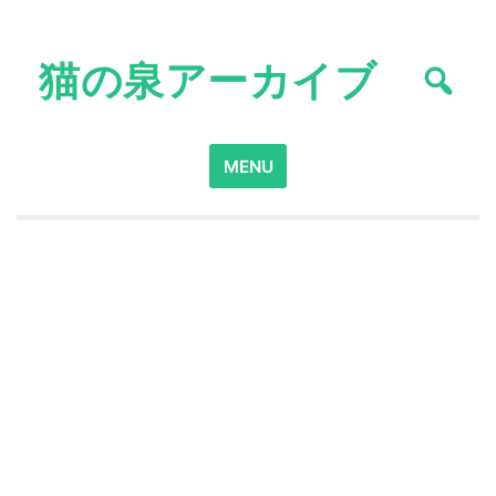
Skip
to
猫の泉アーカイブ
content
Search
MENU
for: