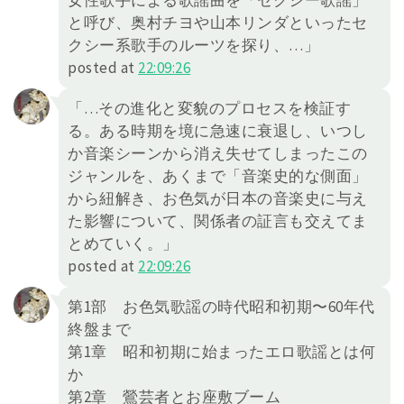
女性歌手による歌謡曲を「セクシー歌謡」
と呼び、奥村チヨや山本リンダといったセ
クシー系歌手のルーツを探り、…」
posted at
22:09:26
「…その進化と変貌のプロセスを検証す
る。ある時期を境に急速に衰退し、いつし
か音楽シーンから消え失せてしまったこの
ジャンルを、あくまで「音楽史的な側面」
から紐解き、お色気が日本の音楽史に与え
た影響について、関係者の証言も交えてま
とめていく。」
posted at
22:09:26
第1部 お色気歌謡の時代昭和初期〜60年代
終盤まで
第1章 昭和初期に始まったエロ歌謡とは何
か
第2章 鶯芸者とお座敷ブーム