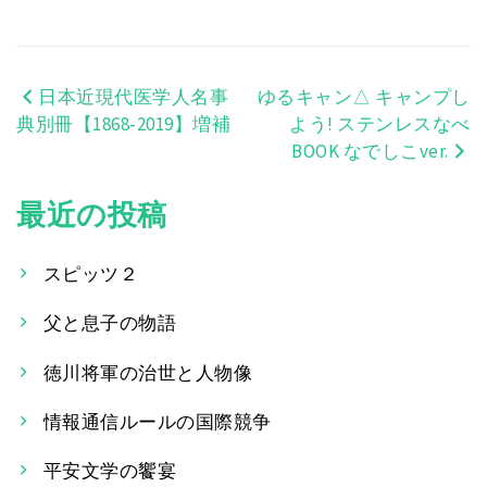
日本近現代医学人名事
ゆるキャン△ キャンプし
投
典別冊【1868-2019】増補
よう! ステンレスなべ
稿
BOOK なでしこver.
ナ
最近の投稿
ビ
ゲ
スピッツ２
ー
父と息子の物語
シ
徳川将軍の治世と人物像
ョ
情報通信ルールの国際競争
ン
平安文学の饗宴