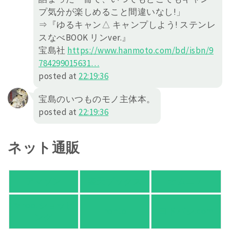
プ気分が楽しめること間違いなし!」
⇒『ゆるキャン△ キャンプしよう! ステンレ
スなべBOOK リンver.』
宝島社
https://
www.hanmoto.com/bd/isbn/9
78429
9015631
…
posted at
22:19:36
宝島のいつものモノ主体本。
posted at
22:19:36
ネット通販
アマゾン
楽天ブックス
オムニ７
Yahoo!ショッピ
honto
ヨドバシ.com
ング