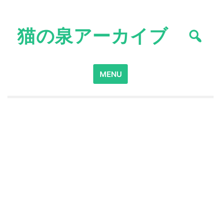
Skip
to
猫の泉アーカイブ
content
Search
MENU
for: