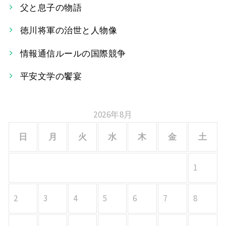
ー
父と息子の物語
シ
徳川将軍の治世と人物像
ョ
情報通信ルールの国際競争
ン
平安文学の饗宴
2026年8月
日
月
火
水
木
金
土
1
2
3
4
5
6
7
8