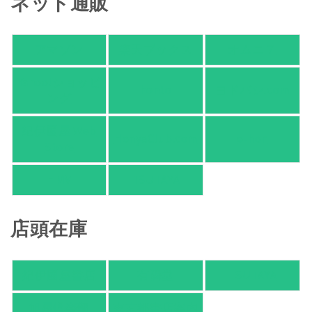
ネット通販
アマゾン
楽天ブックス
オムニ７
Yahoo!ショッピ
honto
ヨドバシ.com
ング
紀伊國屋 Web
HonyaClub.com
e-hon
Store
HMV
TSUTAYA
店頭在庫
紀伊國屋書店
有隣堂
TSUTAYA
旭屋倶楽部
東京都書店案内