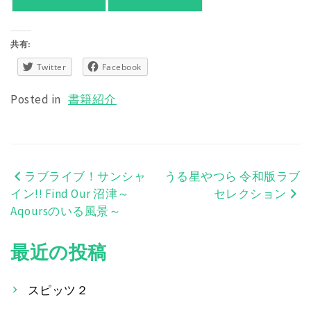
共有:
Twitter
Facebook
Posted in
書籍紹介
ラブライブ！サンシャ
うる星やつら 令和版ラブ
投
イン!! Find Our 沼津～
セレクション
稿
Aqoursのいる風景～
ナ
最近の投稿
ビ
ゲ
スピッツ２