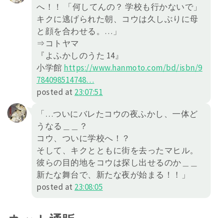
へ！！ 「何してんの？ 学校も行かないで」
キクに逃げられた朝、コウは久しぶりに母
と顔を合わせる。…」
⇒コトヤマ
『よふかしのうた 14』
小学館
https://
www.hanmoto.com/bd/isbn/9
78409
8514748
…
posted at
23:07:51
「…ついにバレたコウの夜ふかし、一体ど
うなる＿＿？
コウ、ついに学校へ！？
そして、キクとともに街を去ったマヒル。
彼らの目的地をコウは探し出せるのか＿＿
新たな舞台で、新たな夜が始まる！！」
posted at
23:08:05