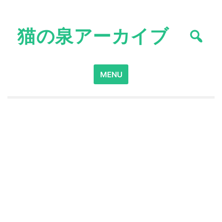
Skip
to
猫の泉アーカイブ
content
Search
MENU
for: