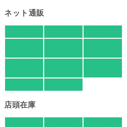
ネット通販
アマゾン
楽天ブックス
オムニ７
Yahoo!ショッピ
honto
ヨドバシ.com
ング
紀伊國屋 Web
HonyaClub.com
e-hon
Store
HMV
TSUTAYA
店頭在庫
紀伊國屋書店
有隣堂
TSUTAYA