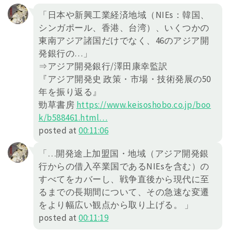
「日本や新興工業経済地域（NIEs：韓国、
シンガポール、香港、台湾）、いくつかの
東南アジア諸国だけでなく、46のアジア開
発銀行の…」
⇒アジア開発銀行/澤田康幸監訳
『アジア開発史 政策・市場・技術発展の50
年を振り返る』
勁草書房
https://
www.keisoshobo.co.jp/boo
k/b588461.h
tml
…
posted at
00:11:06
「…開発途上加盟国・地域（アジア開発銀
行からの借入卒業国であるNIEsを含む）の
すべてをカバーし、戦争直後から現代に至
るまでの長期間について、その急速な変遷
をより幅広い観点から取り上げる。 」
posted at
00:11:19