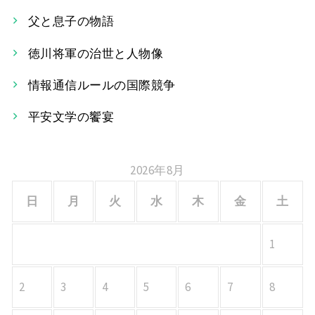
ゲ
父と息子の物語
ー
徳川将軍の治世と人物像
シ
情報通信ルールの国際競争
ョ
平安文学の饗宴
ン
2026年8月
日
月
火
水
木
金
土
1
2
3
4
5
6
7
8