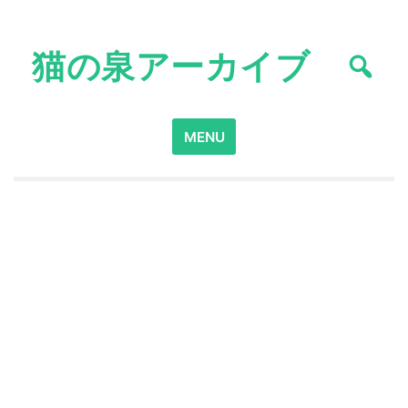
Skip
to
猫の泉アーカイブ
content
Search
MENU
for: