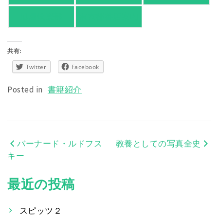
旭屋倶楽部
東京都書店案内
共有:
Twitter
Facebook
Posted in
書籍紹介
バーナード・ルドフス
教養としての写真全史
投
キー
稿
最近の投稿
ナ
ビ
スピッツ２