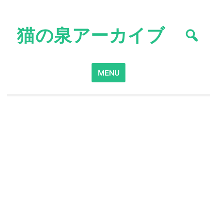
Skip
to
猫の泉アーカイブ
content
Search
MENU
for: