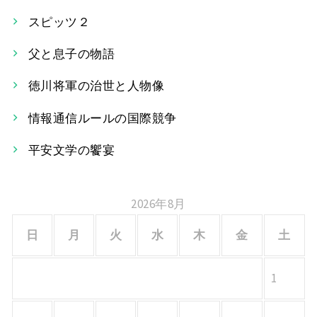
ナ
スピッツ２
ビ
父と息子の物語
ゲ
ー
徳川将軍の治世と人物像
シ
情報通信ルールの国際競争
ョ
平安文学の饗宴
ン
2026年8月
日
月
火
水
木
金
土
1