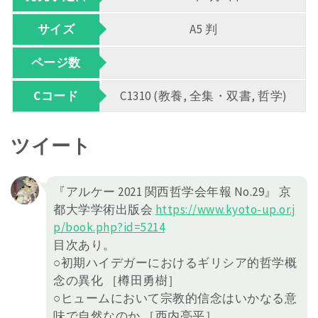
サイズ
A5 判
ページ数
Cコード
C1310 (教養, 全集・双書, 哲学)
ツイート
『アルケー 2021 関西哲学会年報 No.29』 京
都大学学術出版会
https://
www.kyoto-up.or.j
p/book.php?id=5214
目次あり。
○初期ハイデガーにおけるギリシア的哲学概
念の異化 ［樽田勇樹］
○ヒュームにおいて宗教的信念はいかなる意
味で自然なのか ［西内亮平］