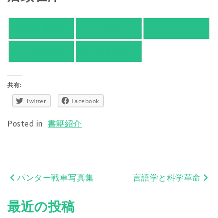
紀伊國屋書店
有隣堂
TSUTAYA
旭屋倶楽部
東京都書店案内
共有:
Twitter
Facebook
Posted in
書籍紹介
パンター戦車写真集
言語学と科学革命
投
稿
最近の投稿