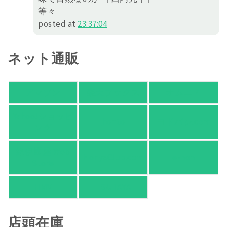
等々
posted at
23:37:04
ネット通販
アマゾン
楽天ブックス
オムニ７
Yahoo!ショッピ
honto
ヨドバシ.com
ング
紀伊國屋 Web
HonyaClub.com
e-hon
Store
HMV
TSUTAYA
店頭在庫