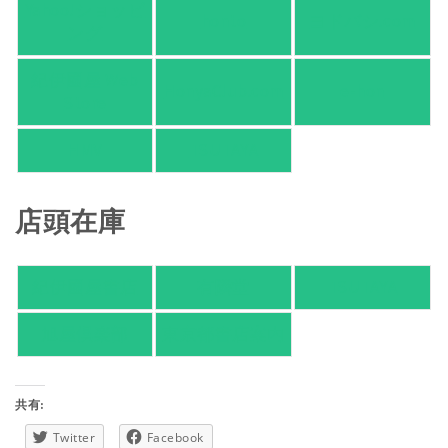
Yahoo!ショッピ
honto
ヨドバシ.com
ング
紀伊國屋 Web
HonyaClub.com
e-hon
Store
HMV
TSUTAYA
店頭在庫
紀伊國屋書店
有隣堂
TSUTAYA
旭屋倶楽部
東京都書店案内
共有:
Twitter
Facebook