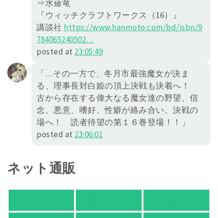
⇒水薙竜
『ウィッチクラフトワークス（16）』
講談社
https://
www.hanmoto.com/bd/isbn/9
78406
5240502
…
posted at
23:05:49
「…その一方で、冬月市最強魔女が決ま
る、理事長対白姫の頂上決戦も決着へ！
古から存在する偉大なる魔女達の野望、信
念、悪意、嗜好、性癖が絡み合い、決戦の
場へ！ 読者待望の第１６巻登場！！」
posted at
23:06:01
ネット通販
アマゾン
楽天ブックス
オムニ７