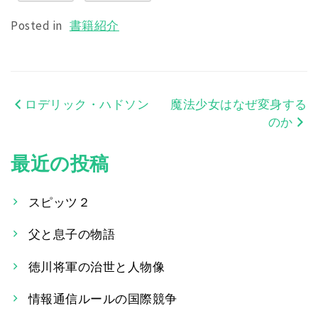
Posted in
書籍紹介
ロデリック・ハドソン
魔法少女はなぜ変身する
投
のか
稿
最近の投稿
ナ
ビ
スピッツ２
ゲ
父と息子の物語
ー
徳川将軍の治世と人物像
シ
情報通信ルールの国際競争
ョ