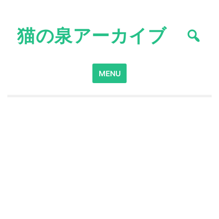
Skip
to
猫の泉アーカイブ
content
Search
MENU
for: