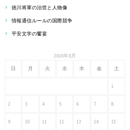
ー
徳川将軍の治世と人物像
シ
情報通信ルールの国際競争
ョ
平安文学の饗宴
ン
2026年8月
日
月
火
水
木
金
土
1
2
3
4
5
6
7
8
9
10
11
12
13
14
15