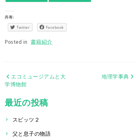
共有:
Twitter
Facebook
Posted in
書籍紹介
エコミュージアムと大
地理学事典
投
学博物館
稿
最近の投稿
ナ
ビ
スピッツ２
ゲ
父と息子の物語