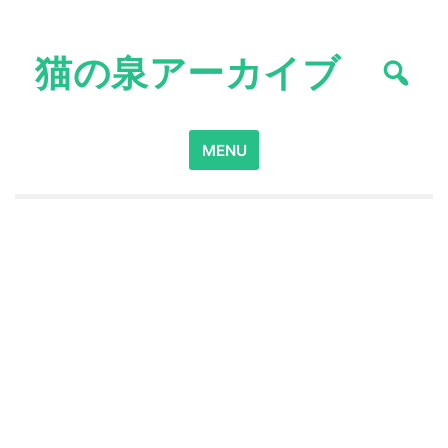
Skip
to
猫の泉アーカイブ
content
Search
MENU
for: