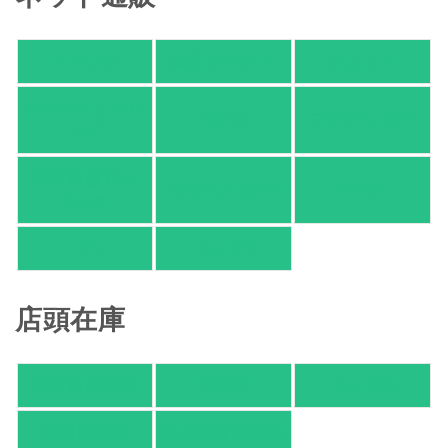
アマゾン
楽天ブックス
オムニ７
Yahoo!ショッピ
honto
ヨドバシ.com
ング
紀伊國屋 Web
HonyaClub.com
e-hon
Store
HMV
TSUTAYA
店頭在庫
紀伊國屋書店
有隣堂
TSUTAYA
旭屋倶楽部
東京都書店案内