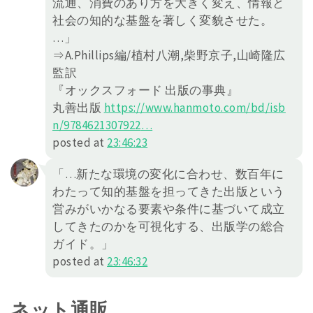
流通、消費のあり方を大きく変え、情報と
社会の知的な基盤を著しく変貌させた。
…」
⇒A.Phillips編/植村八潮,柴野京子,山崎隆広
監訳
『オックスフォード 出版の事典』
丸善出版
https://
www.hanmoto.com/bd/isb
n/978462
1307922
…
posted at
23:46:23
「…新たな環境の変化に合わせ、数百年に
わたって知的基盤を担ってきた出版という
営みがいかなる要素や条件に基づいて成立
してきたのかを可視化する、出版学の総合
ガイド。」
posted at
23:46:32
ネット通販