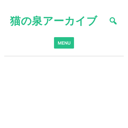
Skip
to
猫の泉アーカイブ
content
Search
MENU
for: