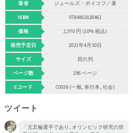
著者
ジュールズ・ボイコフ／著
ISBN
9784861828461
価格
2,970 円 (10% 税込)
発売予定日
2021年4月30日
サイズ
四六判
ページ数
296 ページ
Cコード
C0036 (一般, 単行本, 社会)
ツイート
「元五輪選手であり､オリンピック研究の世