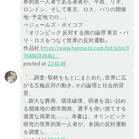
界的第一人者である著者が、平昌、リオ、
ロンドン、そして東京、ロス、パリの開催
地･予定地での…」
⇒ジュールズ・ボイコフ
『オリンピック 反対する側の論理 東京・パ
リ・ロスをつなぐ世界の反対運動』
作品社
https://
www.hanmoto.com/bd/isbn/9
78486
1828461
…
posted at
22:43:49
「…調査･取材をもとにまとめた､世界に広
がる五輪反対の動き､その論理と社会的背
景。
…膨大な費用、環境破壊、弱者を追い詰め
る開催地の都市開発、選手を使い捨てする
過度な商業化……。本書は、オリンピック
研究の世界的第一人者が、各国の反対運動
を調査し、…」