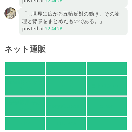
posted at
22:44:28
「…世界に広がる五輪反対の動き、その論
理と背景をまとめたものである。」
posted at
22:44:28
ネット通販
アマゾン
楽天ブックス
オムニ７
Yahoo!ショッピ
honto
ヨドバシ.com
ング
紀伊國屋 Web
HonyaClub.com
e-hon
Store
HMV
TSUTAYA