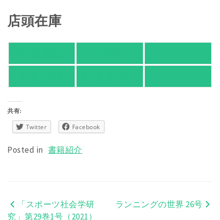
店頭在庫
紀伊國屋書店
有隣堂
TSUTAYA
旭屋倶楽部
東京都書店案内
共有:
Twitter
Facebook
Posted in
書籍紹介
「スポーツ社会学研
ランニングの世界 26号
投
究」第29巻1号（2021）