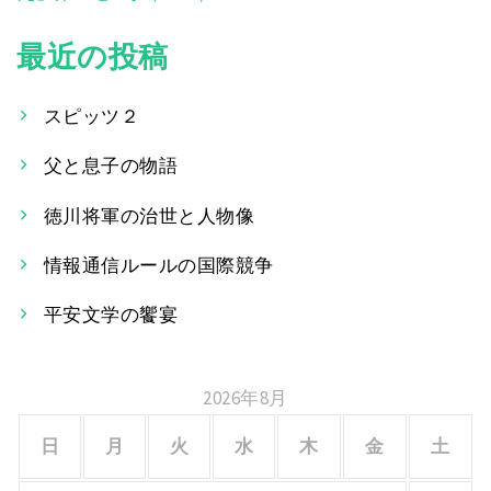
稿
最近の投稿
ナ
ビ
スピッツ２
ゲ
父と息子の物語
ー
徳川将軍の治世と人物像
シ
情報通信ルールの国際競争
ョ
平安文学の饗宴
ン
2026年8月
日
月
火
水
木
金
土