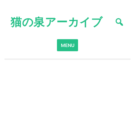
Skip
to
猫の泉アーカイブ
content
Search
MENU
for: