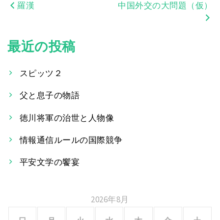
羅漢
中国外交の大問題（仮）
投
稿
最近の投稿
ナ
ビ
スピッツ２
ゲ
父と息子の物語
ー
徳川将軍の治世と人物像
シ
情報通信ルールの国際競争
ョ
平安文学の饗宴
ン
2026年8月