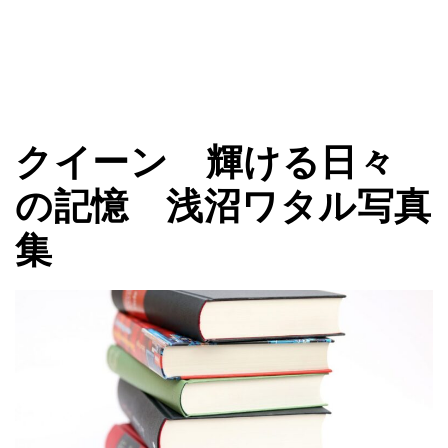
クイーン 輝ける日々
の記憶 浅沼ワタル写真
集