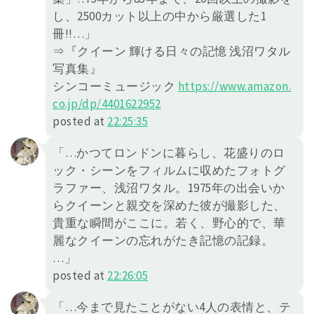
し、2500カット以上の中から厳選した1
冊!!…」
⇒『クイーン 輝ける日々の記憶 浅沼ワタル
写真集』
シンコーミュージック
https://
www.amazon.
co.jp/dp/4401622952
posted at
22:25:35
「…かつてロンドンに暮らし、花盛りのロ
ック・シーンをフィルムに収めたフォトグ
ラファー、浅沼ワタル。1975年の出会いか
らクイーンと親交を深めた彼が撮影した、
貴重な瞬間がここに。若く、野心的で、華
麗なクイーンの忘れがたき記憶の記録。
…」
posted at
22:26:05
「…今まで見たことがない4人の表情と、テ