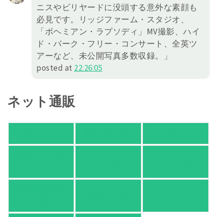
ニスやビリヤードに没頭する意外な素顔も
必見です。リッジファーム・スタジオ、
「ボヘミアン・ラプソディ」MV撮影、ハイ
ド・パーク・フリー・コンサート、全英ツ
アーなど、未公開写真多数収録。」
posted at
22:26:05
ネット通販
アマゾン
楽天ブックス
オムニ７
Yahoo!ショッピ
honto
ヨドバシ.com
ング
紀伊國屋 Web
HonyaClub.com
e-hon
Store