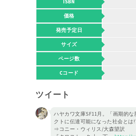
ISBN
価格
発売予定日
サイズ
ページ数
Cコード
ツイート
ハヤカワ文庫SF11月。「画期的
クトに伝達可能になった社会とは!
⇒コニー・ウィリス/大森望訳