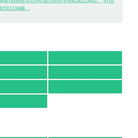
ww.hanmoto.com/bd/isbn/978415
0123451
…
http
415
0123468
…
天ブックス
オムニ７
honto
ヨドバシ.com
nyaClub.com
e-hon
TSUTAYA