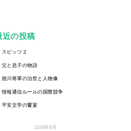
最近の投稿
スピッツ２
父と息子の物語
徳川将軍の治世と人物像
情報通信ルールの国際競争
平安文学の饗宴
2026年8月