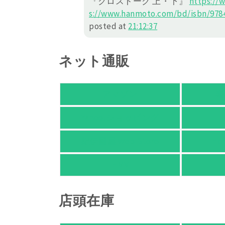
『クロストーク 上・下』
https://
w
s://
www.hanmoto.com/bd/isbn/978
posted at
21:12:37
ネット通販
アマゾン
楽
Yahoo!ショッピング
紀伊國屋 Web Store
Ho
HMV
店頭在庫