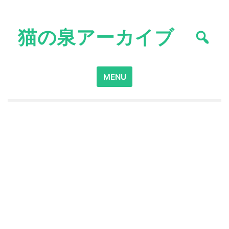
Skip
to
猫の泉アーカイブ
content
Search
MENU
for: