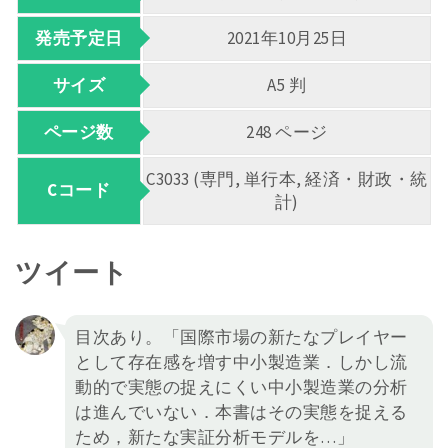
発売予定日
2021年10月25日
サイズ
A5 判
ページ数
248 ページ
C3033 (専門, 単行本, 経済・財政・統
Cコード
計)
ツイート
目次あり。「国際市場の新たなプレイヤー
として存在感を増す中小製造業．しかし流
動的で実態の捉えにくい中小製造業の分析
は進んでいない．本書はその実態を捉える
ため，新たな実証分析モデルを…」