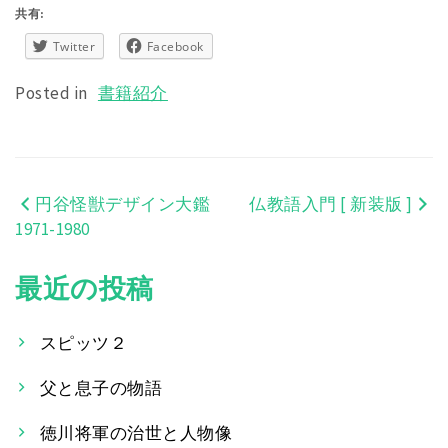
共有:
Twitter
Facebook
Posted in
書籍紹介
円谷怪獣デザイン大鑑
仏教語入門 [ 新装版 ]
投
1971-1980
稿
最近の投稿
ナ
ビ
スピッツ２
ゲ
父と息子の物語
ー
徳川将軍の治世と人物像