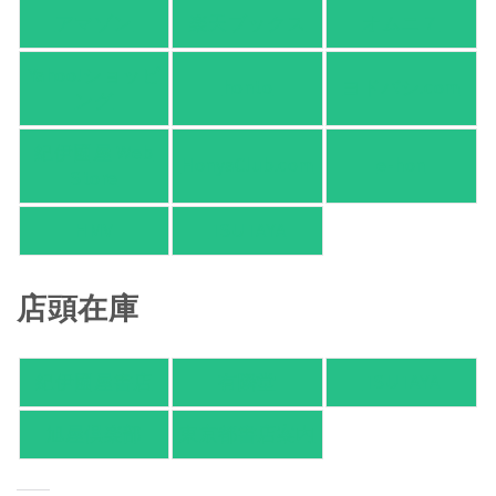
アマゾン
楽天ブックス
オムニ７
Yahoo!ショッピ
honto
ヨドバシ.com
ング
紀伊國屋 Web
HonyaClub.com
e-hon
Store
HMV
TSUTAYA
店頭在庫
紀伊國屋書店
有隣堂
TSUTAYA
旭屋倶楽部
東京都書店案内