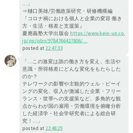
…」
⇒樋口美雄/労働政策研究・研修機構編
『コロナ禍における個人と企業の変容 働き
方・生活・格差と支援策』
慶應義塾大学出版会
https://
www.keio-up.co.
jp/np/isbn/978476
6427806/
…
posted at
22:47:33
「…この激変は誰の働き方を変え、生活や
意識・所得格差にどんな変化をもたらした
のか？
テレワークの影響や主観的ウェル・ビーイ
ングの変化、収入が激減した企業・フリー
ランス・世帯への支援策など、多角的な観
点からわが国の雇用・労働環境を俯瞰分析
した経済学・社会学研究者による総合研
究！…」
posted at
22:48:25