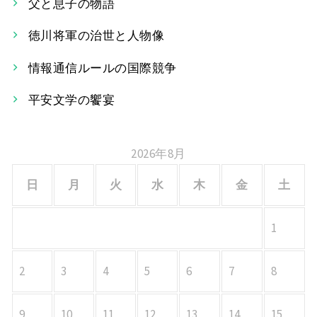
ー
父と息子の物語
シ
徳川将軍の治世と人物像
ョ
情報通信ルールの国際競争
ン
平安文学の饗宴
2026年8月
日
月
火
水
木
金
土
1
2
3
4
5
6
7
8
9
10
11
12
13
14
15