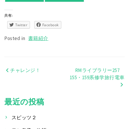
共有:
Twitter
Facebook
Posted in
書籍紹介
チャレンジ！
RMライブラリー257
投
155・159系修学旅行電車
稿
ナ
最近の投稿
ビ
ゲ
スピッツ２