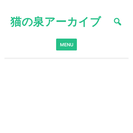
Skip
to
猫の泉アーカイブ
content
Search
MENU
for: