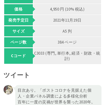
価格
4,950 円 (10% 税込)
発売予定日
2021年11月19日
サイズ
A5 判
ページ数
384 ページ
C3033 (専門, 単行本, 経済・財政・統
Cコード
計)
ツイート
目次あり。「ポストコロナを見据えた個
人・企業パネル調査による多様化分析
百年に一度の災禍が世界を襲った2020年。