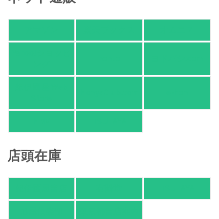
アマゾン
楽天ブックス
オムニ７
Yahoo!ショッピ
honto
ヨドバシ.com
ング
紀伊國屋 Web
HonyaClub.com
e-hon
Store
HMV
TSUTAYA
店頭在庫
紀伊國屋書店
有隣堂
TSUTAYA
旭屋倶楽部
東京都書店案内