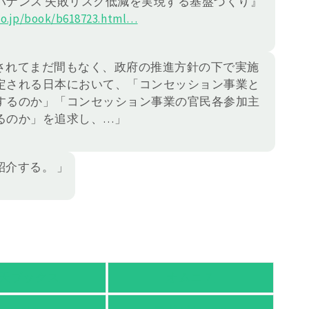
バナンス 失敗リスク低減を実現する基盤づくり』
o.jp/book/b618723.h
tml
…
されてまだ間もなく、政府の推進方針の下で実施
定される日本において、「コンセッション事業と
するのか」「コンセッション事業の官民各参加主
るのか」を追求し、…」
介する。 」
天ブックス
オムニ７