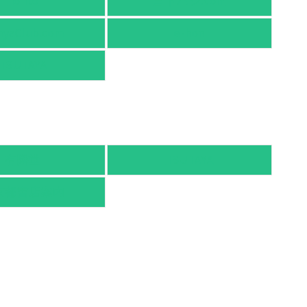
honto
ヨドバシ.com
nyaClub.com
e-hon
TSUTAYA
有隣堂
TSUTAYA
京都書店案内