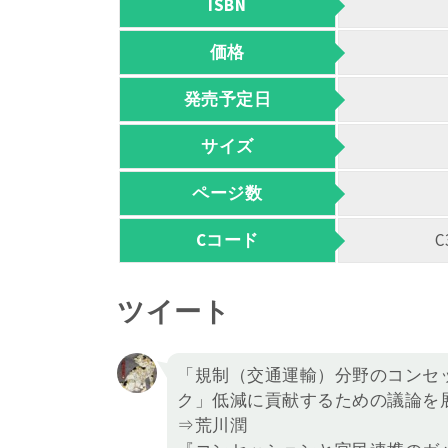
ISBN
価格
発売予定日
サイズ
ページ数
Cコード
C
ツイート
「規制（交通運輸）分野のコンセ
ク」低減に貢献するための議論を
⇒荒川潤