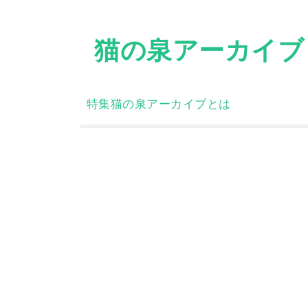
Skip
to
猫の泉アーカイブ
content
特集
猫の泉アーカイブとは