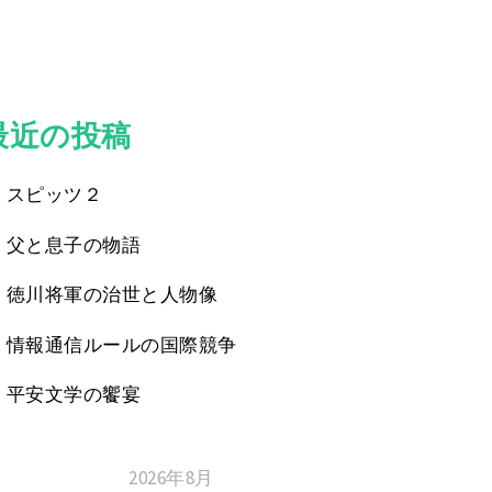
最近の投稿
スピッツ２
父と息子の物語
徳川将軍の治世と人物像
情報通信ルールの国際競争
平安文学の饗宴
2026年8月