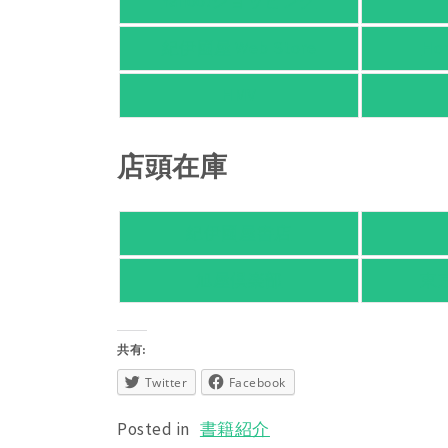
Yahoo!ショッピング
紀伊國屋 Web Store
Ho
HMV
店頭在庫
紀伊國屋書店
旭屋倶楽部
東
共有:
Twitter
Facebook
Posted in
書籍紹介