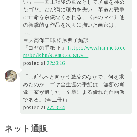
い」――国王寵愛の画家として頂点を極め
たゴヤ。だが病に聴力を失い、革命と戦争
に亡命を余儀なくされる。《裸のマハ》他
の衝撃的な作品を次々に描いた画家は、
…」
⇒大高保二郎,松原典子編訳
『ゴヤの手紙 下』
https://
www.hanmoto.co
m/bd/isbn/978400
3358429
…
posted at
22:53:26
「…近代へと向かう激流のなかで、何を求
めたのか。ゴヤ全生涯の手紙は、無類の肖
像画家が遺した、文章による優れた自画像
である。(全二冊)」
posted at
22:53:34
ネット通販