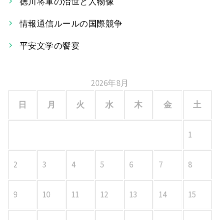
徳川将軍の治世と人物像
シ
情報通信ルールの国際競争
ョ
平安文学の饗宴
ン
2026年8月
日
月
火
水
木
金
土
1
2
3
4
5
6
7
8
9
10
11
12
13
14
15