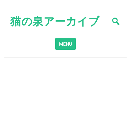
Skip
to
猫の泉アーカイブ
content
Search
MENU
for: