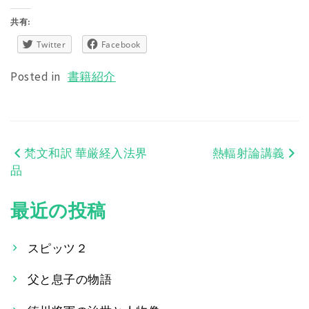
共有:
Twitter
Facebook
Posted in
書籍紹介
梵文和訳 華厳経入法界
熱輻射論講義
投
品
稿
最近の投稿
ナ
ビ
スピッツ２
ゲ
父と息子の物語
ー