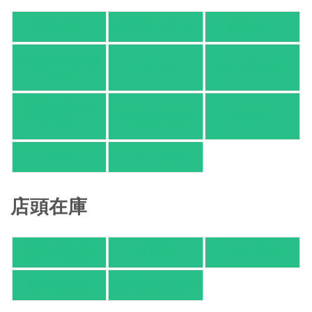
アマゾン
楽天ブックス
オムニ７
Yahoo!ショッピ
honto
ヨドバシ.com
ング
紀伊國屋 Web
HonyaClub.com
e-hon
Store
HMV
TSUTAYA
店頭在庫
紀伊國屋書店
有隣堂
TSUTAYA
旭屋倶楽部
東京都書店案内