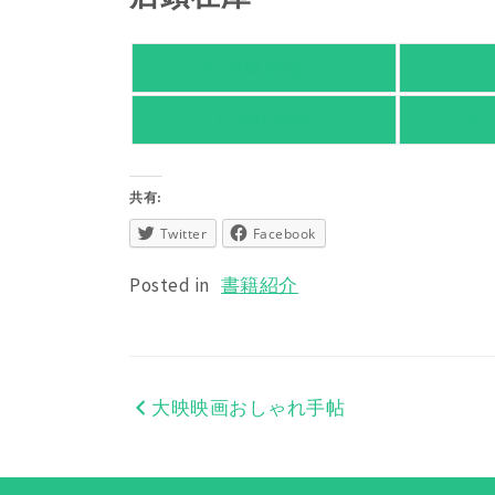
紀伊國屋書店
旭屋倶楽部
東
共有:
Twitter
Facebook
Posted in
書籍紹介
大映映画おしゃれ手帖
投
稿