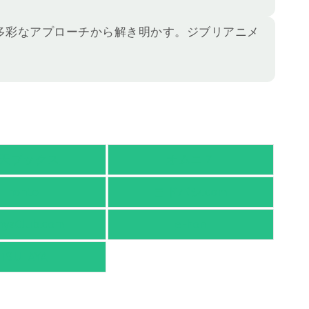
多彩なアプローチから解き明かす。ジブリアニメ
天ブックス
オムニ７
honto
ヨドバシ.com
nyaClub.com
e-hon
TSUTAYA