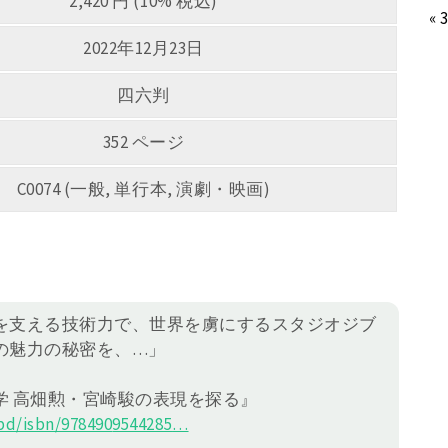
2,420 円 (10% 税込)
« 
2022年12月23日
四六判
352 ページ
C0074 (一般, 単行本, 演劇・映画)
を支える技術力で、世界を虜にするスタジオジブ
の魅力の秘密を、…」
学 高畑勲・宮崎駿の表現を探る』
d/isbn/978490
9544285
…