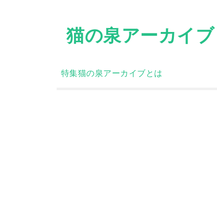
Skip
to
猫の泉アーカイブ
content
特集
猫の泉アーカイブとは