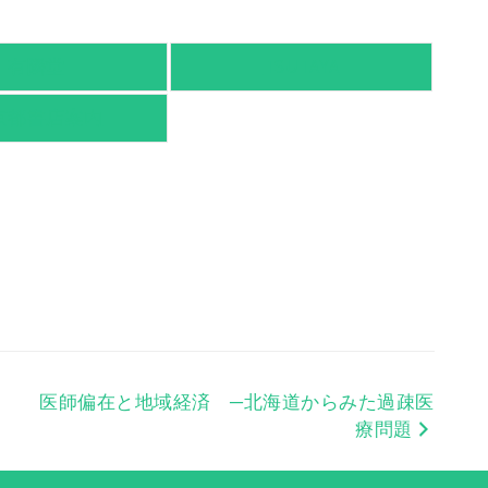
有隣堂
TSUTAYA
京都書店案内
医師偏在と地域経済 ─北海道からみた過疎医
療問題