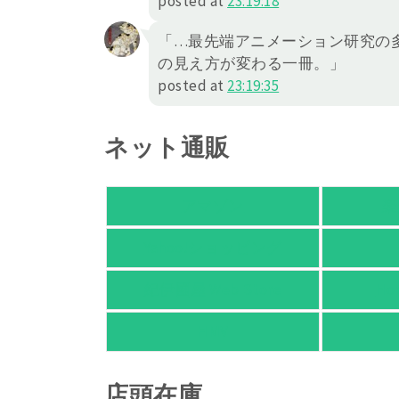
posted at
23:19:18
「…最先端アニメーション研究の
の見え方が変わる一冊。」
posted at
23:19:35
ネット通販
アマゾン
楽
Yahoo!ショッピング
紀伊國屋 Web Store
Ho
HMV
店頭在庫