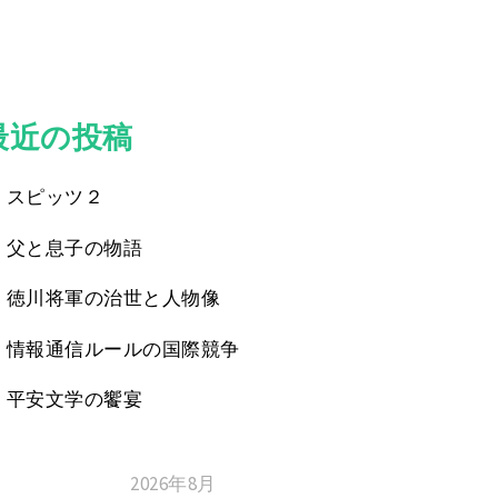
最近の投稿
スピッツ２
父と息子の物語
徳川将軍の治世と人物像
情報通信ルールの国際競争
平安文学の饗宴
2026年8月