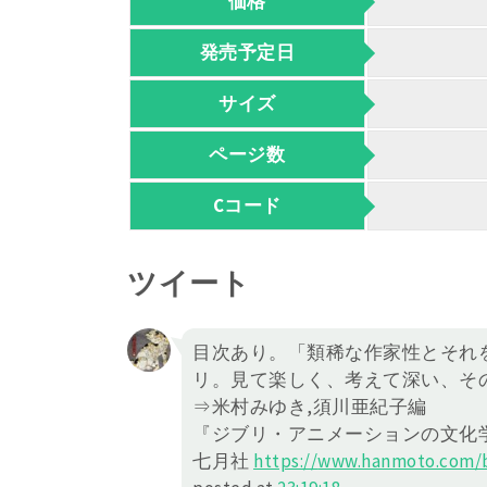
価格
発売予定日
サイズ
ページ数
Cコード
ツイート
目次あり。「類稀な作家性とそれ
リ。見て楽しく、考えて深い、そ
⇒米村みゆき,須川亜紀子編
『ジブリ・アニメーションの文化
七月社
https://
www.hanmoto.com/b