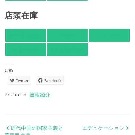
店頭在庫
紀伊國屋書店
有隣堂
TSUTAYA
旭屋倶楽部
東京都書店案内
共有:
Twitter
Facebook
Posted in
書籍紹介
近代中国の国家主義と
エデュケーション
投