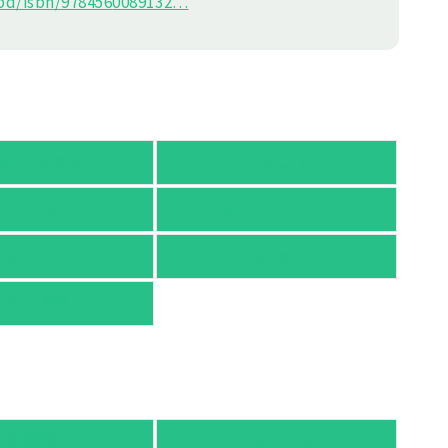
d/isbn/978456
0089132
…
天ブックス
オムニ７
honto
ヨドバシ.com
nyaClub.com
e-hon
TSUTAYA
有隣堂
TSUTAYA