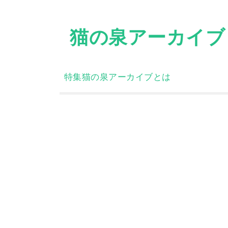
Skip
to
猫の泉アーカイブ
content
特集
猫の泉アーカイブとは