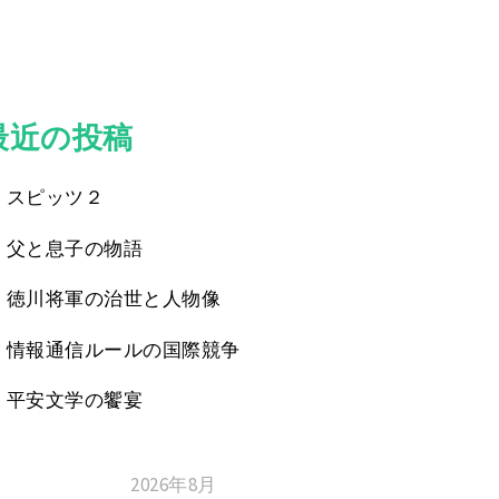
最近の投稿
スピッツ２
父と息子の物語
徳川将軍の治世と人物像
情報通信ルールの国際競争
平安文学の饗宴
2026年8月