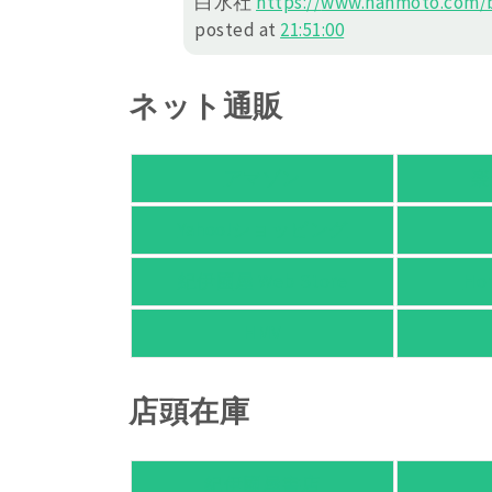
白水社
https://
www.hanmoto.com/b
posted at
21:51:00
ネット通販
アマゾン
楽
Yahoo!ショッピング
紀伊國屋 Web Store
Ho
HMV
店頭在庫
紀伊國屋書店