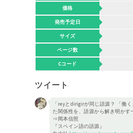
価格
発売予定日
サイズ
ページ数
Cコード
ツイート
「reyとdirigirが同じ語源？
た関係性を、語源から解き明かす
⇒岡本信照
『スペイン語の語源』