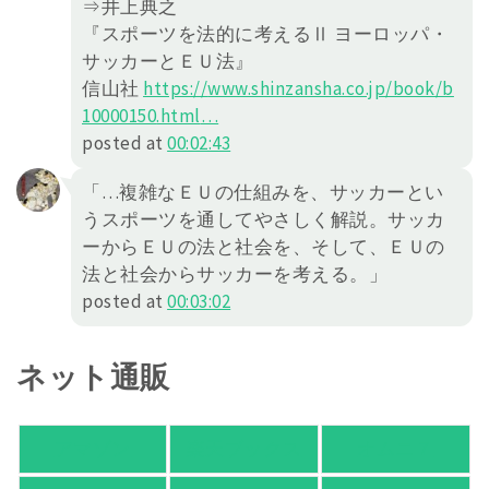
⇒井上典之
『スポーツを法的に考えるⅡ ヨーロッパ・
サッカーとＥＵ法』
信山社
https://
www.shinzansha.co.jp/book/b
10000150
.html
…
posted at
00:02:43
「…複雑なＥＵの仕組みを、サッカーとい
うスポーツを通してやさしく解説。サッカ
ーからＥＵの法と社会を、そして、ＥＵの
法と社会からサッカーを考える。」
posted at
00:03:02
ネット通販
アマゾン
楽天ブックス
オムニ７