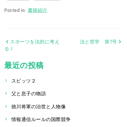
Posted in
書籍紹介
スポーツを法的に考え
法と哲学 第7号
投
るⅠ
稿
最近の投稿
ナ
ビ
スピッツ２
ゲ
父と息子の物語
ー
徳川将軍の治世と人物像
シ
情報通信ルールの国際競争
ョ