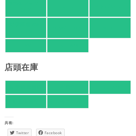
Yahoo!ショッピ
honto
ヨドバシ.com
ング
紀伊國屋 Web
HonyaClub.com
e-hon
Store
HMV
TSUTAYA
店頭在庫
紀伊國屋書店
有隣堂
TSUTAYA
旭屋倶楽部
東京都書店案内
共有:
Twitter
Facebook