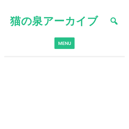
Skip
to
猫の泉アーカイブ
content
Search
MENU
for: