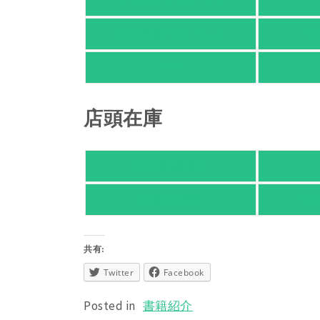
Yahoo!ショッピング
紀伊國屋 Web Store
Ho
HMV
店頭在庫
紀伊國屋書店
旭屋倶楽部
東
共有:
Twitter
Facebook
Posted in
書籍紹介