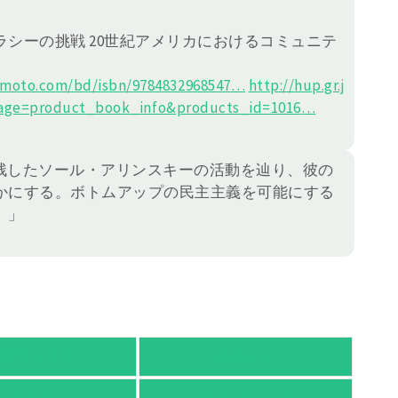
シーの挑戦 20世紀アメリカにおけるコミュニテ
moto.com/bd/isbn/978483
2968547
…
http://
hup.gr.j
age=product_book_info&products_id=1016
…
残したソール・アリンスキーの活動を辿り、彼の
かにする。ボトムアップの民主主義を可能にする
。」
天ブックス
オムニ７