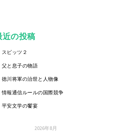
最近の投稿
スピッツ２
父と息子の物語
徳川将軍の治世と人物像
情報通信ルールの国際競争
平安文学の饗宴
2026年8月