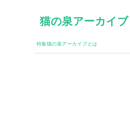
Skip
to
猫の泉アーカイブ
content
特集
猫の泉アーカイブとは