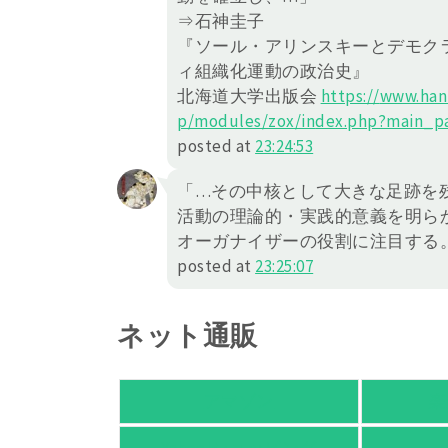
⇒石神圭子
『ソール・アリンスキーとデモクラ
ィ組織化運動の政治史』
北海道大学出版会
https://
www.han
p/modules/zox/in
dex.php?main_p
posted at
23:24:53
「…その中核として大きな足跡を
活動の理論的・実践的意義を明ら
オーガナイザーの役割に注目する
posted at
23:25:07
ネット通販
アマゾン
楽