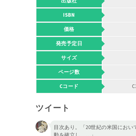
出版社
ISBN
価格
発売予定日
サイズ
ページ数
Cコード
C
ツイート
目次あり。「20世紀の米国にお
動を確立し、…」