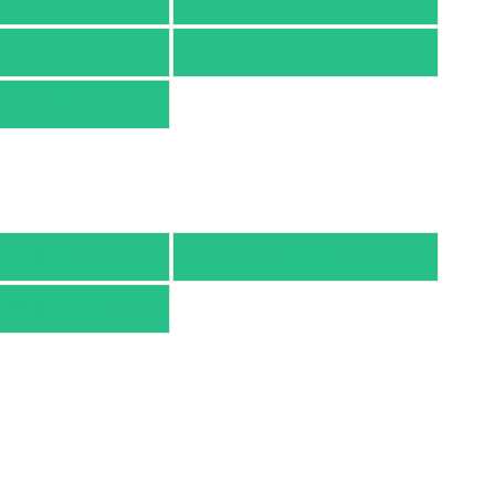
honto
ヨドバシ.com
nyaClub.com
e-hon
TSUTAYA
有隣堂
TSUTAYA
京都書店案内