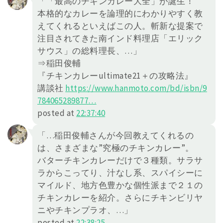
「「最高のチキンカレー大全」が誕生！
本格的なカレーを論理的にわかりやすく教
えてくれるといえばこの人。斬新な提案で
注目されてきた南インド料理店「エリック
サウス」の総料理長、…」
⇒稲田俊輔
『チキンカレーultimate21＋の攻略法』
講談社
https://
www.hanmoto.com/bd/isbn/9
78406
5289877
…
posted at
22:37:40
「…稲田俊輔さんが今回教えてくれるの
は、さまざまな”究極のチキンカレー”。
バターチキンカレーだけで３種類。サラサ
ラからこってり、汁なし系、スパイシーに
マイルド、地方色豊かな個性派まで２１の
チキンカレーを紹介。さらにチキンビリヤ
ニやチキンプラオ、…」
posted at
22:38:25