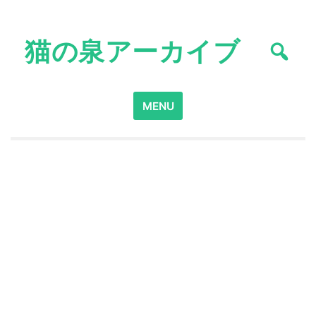
Skip
to
猫の泉アーカイブ
content
Search
MENU
for: