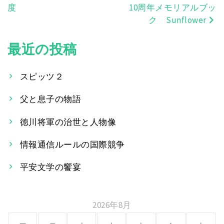
度
10周年メモリアルブッ
稿
ク Sunflower
ナ
最近の投稿
ビ
ゲ
スピッツ２
ー
父と息子の物語
シ
徳川将軍の治世と人物像
ョ
情報通信ルールの国際競争
ン
平安文学の饗宴
2026年8月