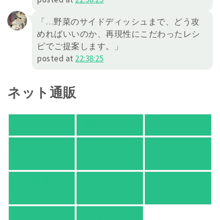
「…野菜のサイドディッシュまで、どう攻
めればいいのか、再現性にこだわったレシ
ピでご提案します。」
posted at
22:38:25
ネット通販
アマゾン
楽天ブックス
オムニ７
Yahoo!ショッピ
honto
ヨドバシ.com
ング
紀伊國屋 Web
HonyaClub.com
e-hon
Store
HMV
TSUTAYA