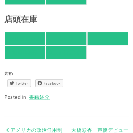
店頭在庫
紀伊國屋書店
有隣堂
TSUTAYA
旭屋倶楽部
東京都書店案内
共有:
Twitter
Facebook
Posted in
書籍紹介
アメリカの政治任用制
大橋彩香 声優デビュー
投