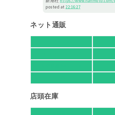
新潮社
https://
www.hanmoto.com/b
posted at
22:16:27
ネット通販
アマゾン
楽
Yahoo!ショッピング
紀伊國屋 Web Store
Ho
HMV
店頭在庫
紀伊國屋書店