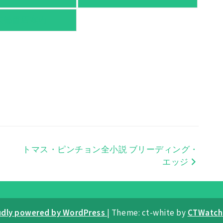
京都書店案内
トマス・ピンチョン全小説 ブリーディング・
エッジ
udly powered by WordPress
|
Theme: ct-white by
CTWatch