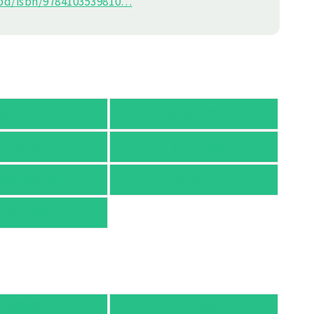
d/isbn/978410
3539810
…
天ブックス
オムニ７
honto
ヨドバシ.com
nyaClub.com
e-hon
TSUTAYA
有隣堂
TSUTAYA