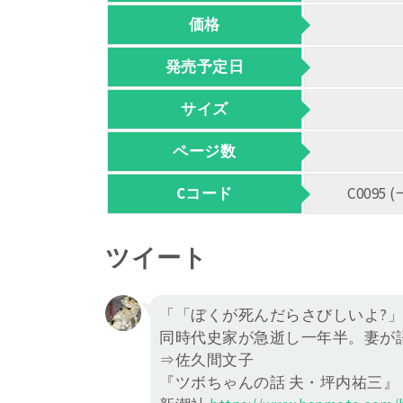
価格
発売予定日
サイズ
ページ数
Cコード
C009
ツイート
「「ぼくが死んだらさびしいよ?
同時代史家が急逝し一年半。妻が
⇒佐久間文子
『ツボちゃんの話 夫・坪内祐三』