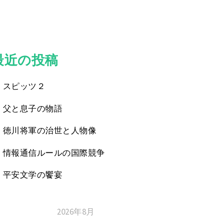
最近の投稿
スピッツ２
父と息子の物語
徳川将軍の治世と人物像
情報通信ルールの国際競争
平安文学の饗宴
2026年8月