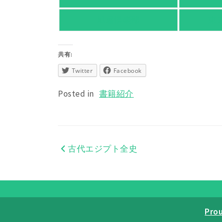
旭屋倶楽部
東
共有:
Twitter
Facebook
Posted in
書籍紹介
古代エジプト全史
投
稿
ナ
ビ
Pro