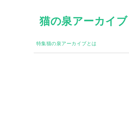
Skip
to
猫の泉アーカイブ
content
特集
猫の泉アーカイブとは