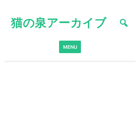
Skip
to
猫の泉アーカイブ
content
Search
MENU
for: