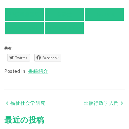
紀伊國屋書店
有隣堂
TSUTAYA
旭屋倶楽部
東京都書店案内
共有:
Twitter
Facebook
Posted in
書籍紹介
福祉社会学研究
比較行政学入門
投
稿
最近の投稿
ナ