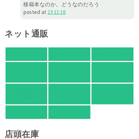
移籍本なのか。どうなのだろう
posted at
23:11:18
ネット通販
アマゾン
楽天ブックス
オムニ７
Yahoo!ショッピ
honto
ヨドバシ.com
ング
紀伊國屋 Web
HonyaClub.com
e-hon
Store
HMV
TSUTAYA
店頭在庫