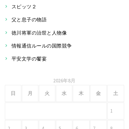
スピッツ２
ビ
父と息子の物語
ゲ
ー
徳川将軍の治世と人物像
シ
情報通信ルールの国際競争
ョ
平安文学の饗宴
ン
2026年8月
日
月
火
水
木
金
土
1
2
3
4
5
6
7
8