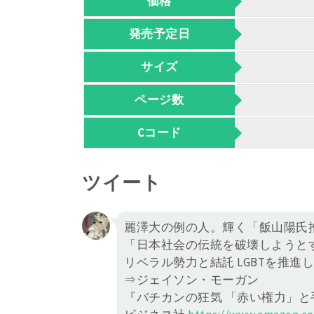
価格
発売予定日
サイズ
ページ数
Cコード
ツイート
麗澤大の例の人。輝く「飯山陽氏
「日本社会の伝統を破壊しようと
リベラル勢力と結託 LGBTを推
⇒ジェイソン・モーガン
『バチカンの狂気 「赤い権力」