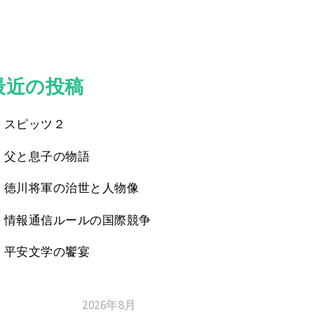
最近の投稿
スピッツ２
父と息子の物語
徳川将軍の治世と人物像
情報通信ルールの国際競争
平安文学の饗宴
2026年8月