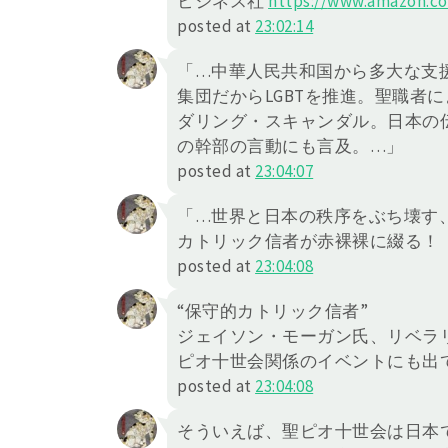
ビジネス社
https://
www.amazon.co.
posted at
23:02:14
「…中華人民共和国から多大な支
集団だからLGBTを推進。聖職者
ダリング・スキャンダル。日本の
の幹部の言動にも言及。…」
posted at
23:04:07
「…世界と日本の秩序をぶち壊す
カトリック信者が赤裸裸に綴る！
posted at
23:04:08
“保守的カトリック信者”
ジェイソン・モーガン氏、リベラ
ピオ十世会関係のイベントにも出
posted at
23:04:08
そういえば、聖ピオ十世会は日本