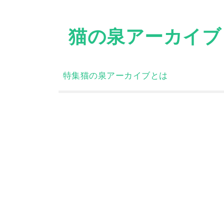
Skip
to
猫の泉アーカイブ
content
特集
猫の泉アーカイブとは