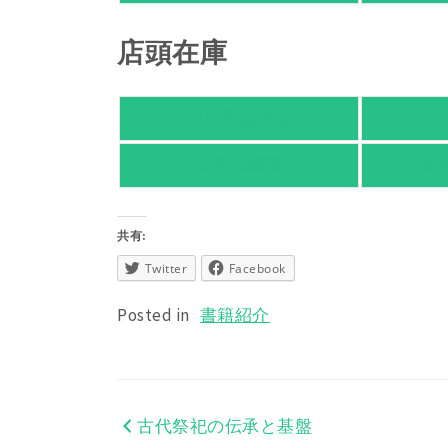
店頭在庫
紀伊國屋書店
旭屋倶楽部
東
共有:
Twitter
Facebook
Posted in
書籍紹介
古代祭祀の伝承と基盤
投