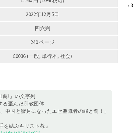
1,760 円 (10% 税込)
« 
2022年12月5日
四六判
240 ページ
C0036 (一般, 単行本, 社会)
推薦!」の文字列
する歪んだ宗教団体
進し、中国と蜜月になったエセ聖職者の罪と罰！」
と手を結ぶキリスト教』