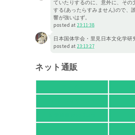
ていたりするのに、意外に、その
する(あったらすみません)ので、
響が強いはず。
posted at
23:11:38
日本国体学会・里見日本文化学研
posted at
23:13:27
ネット通販
アマゾン
楽
Yahoo!ショッピング
紀伊國屋 Web Store
Ho
HMV