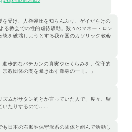
jp/dp/4828424652
援を受け、人権弾圧を知らんぷり。ゲイだらけの
による教会での性的虐待騒動。数々のマネー・ロン
伝統を破壊しようとする我が国のカソリック教会
、進歩的なバチカンの真実やたくらみを、保守的
 宗教団体の闇を暴き出す渾身の一冊。」
リズムがサタン的とか言っていた人で、度々、聖
ていたりするので……
でも日本の右派や保守派系の団体と組んで活動し