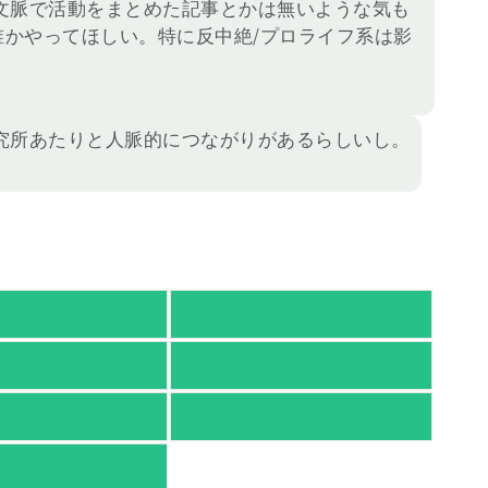
文脈で活動をまとめた記事とかは無いような気も
誰かやってほしい。特に反中絶/プロライフ系は影
究所あたりと人脈的につながりがあるらしいし。
天ブックス
オムニ７
honto
ヨドバシ.com
nyaClub.com
e-hon
TSUTAYA