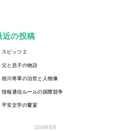
最近の投稿
スピッツ２
父と息子の物語
徳川将軍の治世と人物像
情報通信ルールの国際競争
平安文学の饗宴
2026年8月