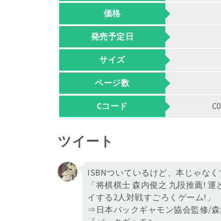
価格
発売予定日
サイズ
ページ数
Cコード
C
ツイート
ISBNついているけど、本じゃなく
「将棋棋士 森内俊之 九段推薦!
イする2人対戦すごろくゲーム!」
⇒日本バックギャモン協会監修/