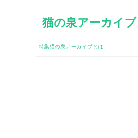
Skip
to
猫の泉アーカイブ
content
特集
猫の泉アーカイブとは