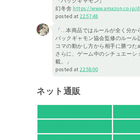
『バックギャモン』
幻冬舎
https://
www.amazon.co.jp/d
posted at
22:57:48
「…本商品ではルールが全く分か
バックギャモン協会監修のルール
コマの動かし方から相手に勝つた
さらに、ゲーム中のシチュエーシ
載。」
posted at
22:58:00
ネット通販
アマゾン
楽
Yahoo!ショッピング