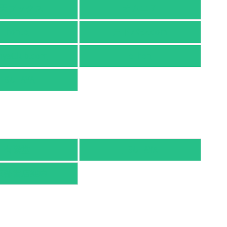
天ブックス
オムニ７
honto
ヨドバシ.com
nyaClub.com
e-hon
TSUTAYA
有隣堂
TSUTAYA
京都書店案内