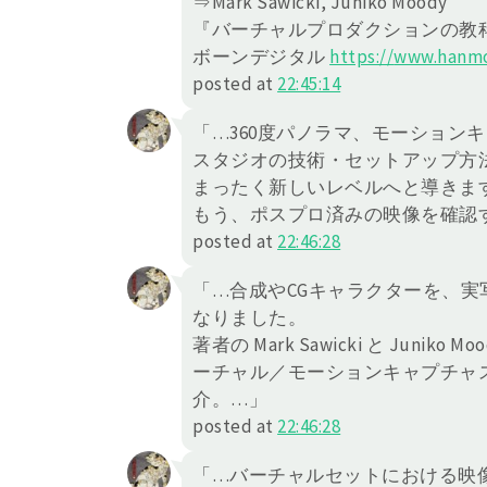
⇒Mark Sawicki, Juniko Moody
『バーチャルプロダクションの教
ボーンデジタル
https://
www.hanmo
posted at
22:45:14
「…360度パノラマ、モーション
スタジオの技術・セットアップ方
まったく新しいレベルへと導きま
もう、ポスプロ済みの映像を確認
posted at
22:46:28
「…合成やCGキャラクターを、
なりました。
著者の Mark Sawicki と Ju
ーチャル／モーションキャプチャ
介。…」
posted at
22:46:28
「…バーチャルセットにおける映