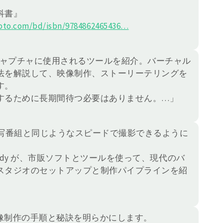
科書』
to.com/bd/isbn/978486
2465436
…
キャプチャに使用されるツールを紹介。バーチャル
法を解説して、映像制作、ストーリーテリングを
す。
するために長期間待つ必要はありません。…」
実写番組と同じようなスピードで撮影できるように
niko Moody が、市販ソフトとツールを使って、現代のバ
スタジオのセットアップと制作パイプラインを紹
像制作の手順と秘訣を明らかにします。