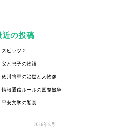
最近の投稿
スピッツ２
父と息子の物語
徳川将軍の治世と人物像
情報通信ルールの国際競争
平安文学の饗宴
2026年8月