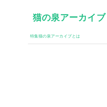
Skip
to
猫の泉アーカイブ
content
特集
猫の泉アーカイブとは