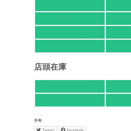
アマゾン
楽
Yahoo!ショッピング
紀伊國屋 Web Store
Ho
HMV
店頭在庫
紀伊國屋書店
旭屋倶楽部
東
共有:
Twitter
Facebook