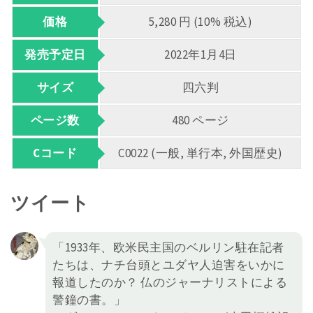
価格
5,280 円 (10% 税込)
発売予定日
2022年1月4日
サイズ
四六判
ページ数
480 ページ
Cコード
C0022 (一般, 単行本, 外国歴史)
ツイート
「1933年、欧米民主国のベルリン駐在記者
たちは、ナチ台頭とユダヤ人迫害をいかに
報道したのか？ 仏のジャーナリストによる
警鐘の書。」