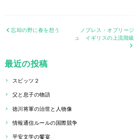
忘却の野に春を想う
ノブレス・オブリージ
投
ュ イギリスの上流階級
稿
ナ
最近の投稿
ビ
ゲ
スピッツ２
ー
父と息子の物語
シ
徳川将軍の治世と人物像
ョ
情報通信ルールの国際競争
ン
平安文学の饗宴