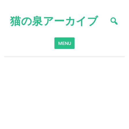
Skip
to
猫の泉アーカイブ
content
Search
MENU
for: