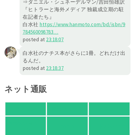
⇒ダニエル・シュネーデルマン/吉田恒雄訳
『ヒトラーと海外メディア 独裁成立期の駐
在記者たち』
白水社
https://
www.hanmoto.com/bd/isbn/9
78456
0098783
…
posted at
23:18:07
白水社のナチス本がさらに1冊。どれだけ出
るんだ。
posted at
23:18:37
ネット通販
アマゾン
楽天ブックス
オムニ７
Yahoo!ショッピ
honto
ヨドバシ.com
ング