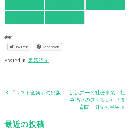
紀伊國屋書店
有隣堂
TSUTAYA
旭屋倶楽部
東京都書店案内
共有:
Twitter
Facebook
Posted in
書籍紹介
『リスト全集』の出版
渋沢栄一と社会事業 社
投
会福祉の道を拓いた「養
稿
育院」樹立の半生
ナ
最近の投稿
ビ