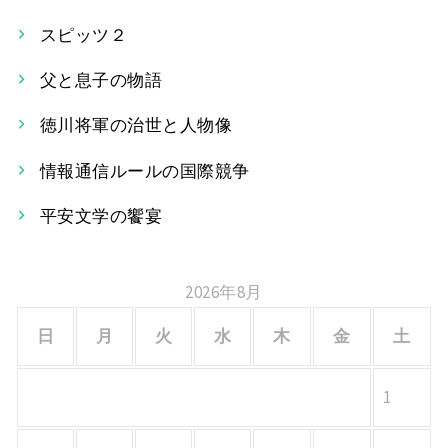
ゲ
スピッツ２
ー
父と息子の物語
シ
徳川将軍の治世と人物像
ョ
情報通信ルールの国際競争
ン
平安文学の饗宴
2026年8月
日
月
火
水
木
金
土
1