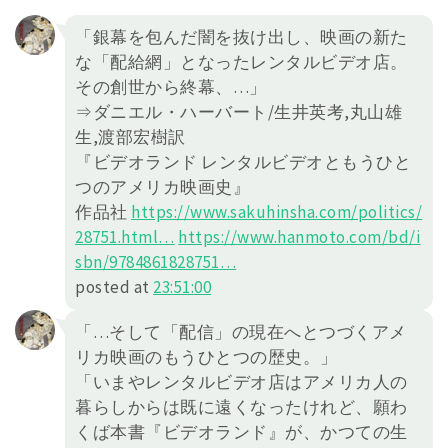
「銀幕を包んだ闇を抜け出し、映画の新た
な「配給網」となったレンタルビデオ店。
その創世から終幕、…」
⇒ダニエル・ハーバート/生井英考,丸山雄
生,渡部宏樹訳
『ビデオランド レンタルビデオともうひと
つのアメリカ映画史』
作品社
https://
www.sakuhinsha.com/politics/
28751
.html
…
https://
www.hanmoto.com/bd/i
sbn/978486
1828751
…
posted at
23:51:00
「…そして「配信」の現在へとつづくアメ
リカ映画のもうひとつの歴史。」
「いまやレンタルビデオ店はアメリカ人の
暮らしからは既に遠くなったけれど、願わ
くば本書『ビデオランド』が、かつての生