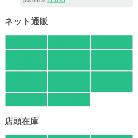
posted at
23:51:45
ネット通販
アマゾン
楽天ブックス
オムニ７
Yahoo!ショッピ
honto
ヨドバシ.com
ング
紀伊國屋 Web
HonyaClub.com
e-hon
Store
HMV
TSUTAYA
店頭在庫