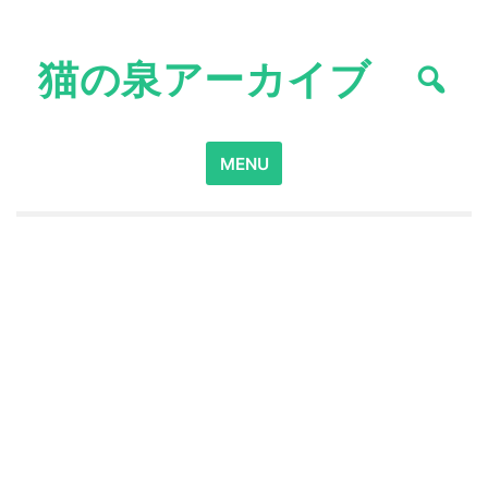
Skip
to
猫の泉アーカイブ
content
Search
MENU
for: