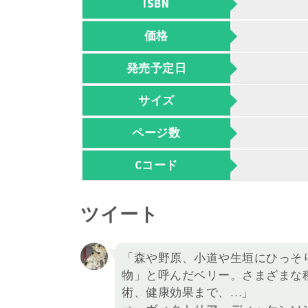
ISBN
価格
発売予定日
サイズ
ページ数
Cコード
ツイート
「森や野原、小道や生垣にひっそ
物」と呼んだベリー。さまざまな
術、健康効果まで、…」