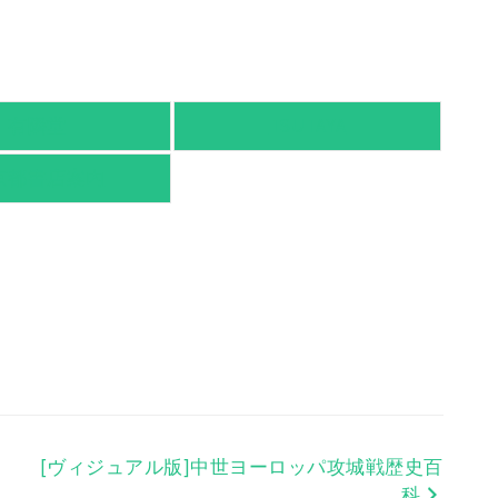
有隣堂
TSUTAYA
京都書店案内
[ヴィジュアル版]中世ヨーロッパ攻城戦歴史百
科