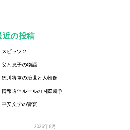
最近の投稿
スピッツ２
父と息子の物語
徳川将軍の治世と人物像
情報通信ルールの国際競争
平安文学の饗宴
2026年8月