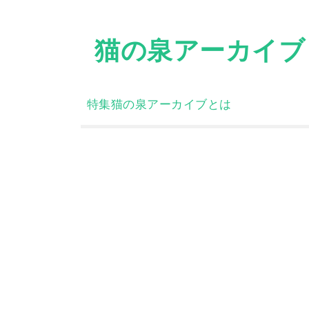
Skip
to
猫の泉アーカイブ
content
特集
猫の泉アーカイブとは