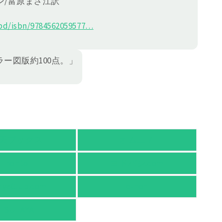
ン/富原まさ江訳
d/isbn/978456
2059577
…
ー図版約100点。」
天ブックス
オムニ７
honto
ヨドバシ.com
nyaClub.com
e-hon
TSUTAYA