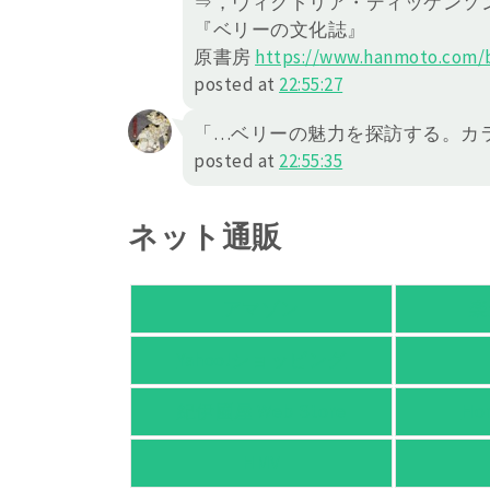
⇒，ヴィクトリア・ディッケンソ
『ベリーの文化誌』
原書房
https://
www.hanmoto.com/b
posted at
22:55:27
「…ベリーの魅力を探訪する。カラ
posted at
22:55:35
ネット通販
アマゾン
楽
Yahoo!ショッピング
紀伊國屋 Web Store
Ho
HMV