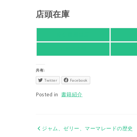
店頭在庫
紀伊國屋書店
旭屋倶楽部
東
共有:
Twitter
Facebook
Posted in
書籍紹介
ジャム、ゼリー、マーマレードの歴史
投