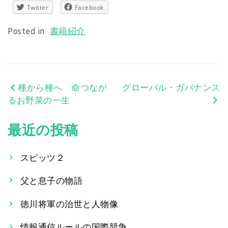
Twitter
Facebook
Posted in
書籍紹介
種から種へ 命つなが
グローバル・ガバナンス
投
るお野菜の一生
稿
最近の投稿
ナ
ビ
スピッツ２
ゲ
父と息子の物語
ー
徳川将軍の治世と人物像
シ
情報通信ルールの国際競争