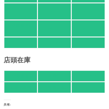
Yahoo!ショッピ
honto
ヨドバシ.com
ング
紀伊國屋 Web
HonyaClub.com
e-hon
Store
HMV
TSUTAYA
店頭在庫
紀伊國屋書店
有隣堂
TSUTAYA
旭屋倶楽部
東京都書店案内
共有: