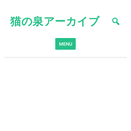
Skip
to
猫の泉アーカイブ
content
Search
MENU
for: