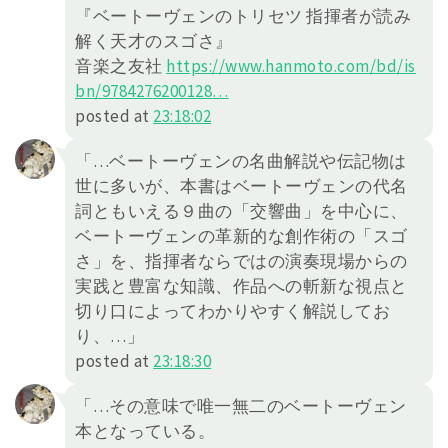
『ベートーヴェンのトリセツ 指揮者が読み
解く天才のスゴさ』
音楽之友社
https://
www.hanmoto.com/bd/is
bn/978427
6200128
…
posted at
23:18:02
「…ベートーヴェンの名曲解説や伝記物は
世に多いが、本書はベートーヴェンの代名
詞ともいえる９曲の「交響曲」を中心に、
ベートーヴェンの革新的な創作術の「スゴ
さ」を、指揮者ならではの演奏現場からの
実践と豊富な知識、作品への斬新な視点と
切り口によってわかりやすく解説してお
り、…」
posted at
23:18:30
「…その意味で唯一無二のベートーヴェン
本となっている。