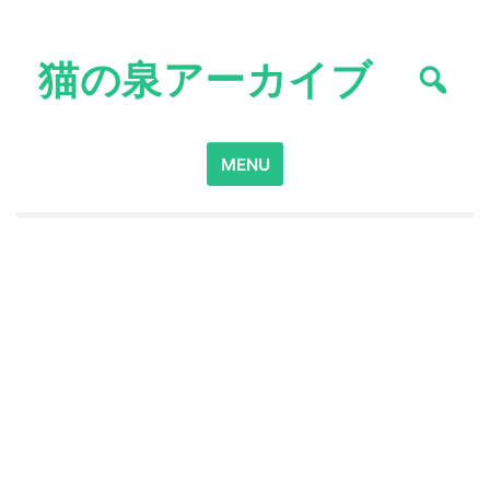
Skip
to
猫の泉アーカイブ
content
Search
MENU
for: