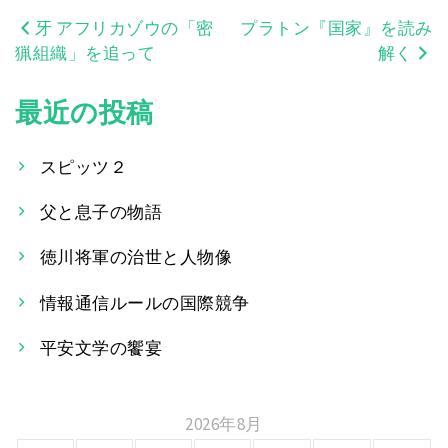
牙 アフリカゾウの「密
プラトン『国家』を読み
投
猟組織」を追って
解く
稿
最近の投稿
ナ
ビ
スピッツ２
ゲ
父と息子の物語
ー
徳川将軍の治世と人物像
シ
情報通信ルールの国際競争
ョ
平安文学の饗宴
ン
2026年8月