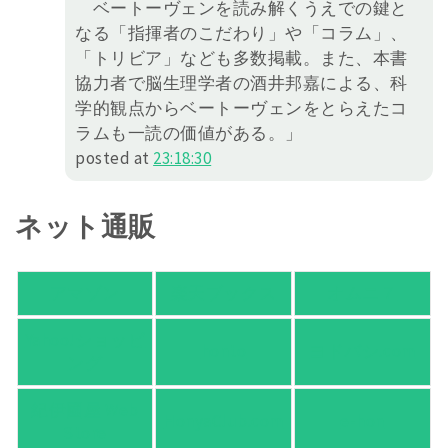
ベートーヴェンを読み解くうえでの鍵と
なる「指揮者のこだわり」や「コラム」、
「トリビア」なども多数掲載。また、本書
協力者で脳生理学者の酒井邦嘉による、科
学的観点からベートーヴェンをとらえたコ
ラムも一読の価値がある。」
posted at
23:18:30
ネット通販
アマゾン
楽天ブックス
オムニ７
Yahoo!ショッピ
honto
ヨドバシ.com
ング
紀伊國屋 Web
HonyaClub.com
e-hon
Store