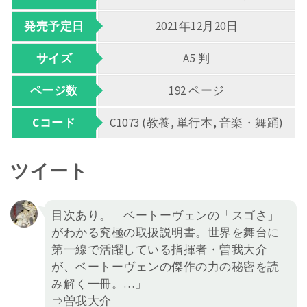
発売予定日
2021年12月20日
サイズ
A5 判
ページ数
192 ページ
Cコード
C1073 (教養, 単行本, 音楽・舞踊)
ツイート
目次あり。「ベートーヴェンの「スゴさ」
がわかる究極の取扱説明書。世界を舞台に
第一線で活躍している指揮者・曽我大介
が、ベートーヴェンの傑作の力の秘密を読
み解く一冊。…」
⇒曽我大介