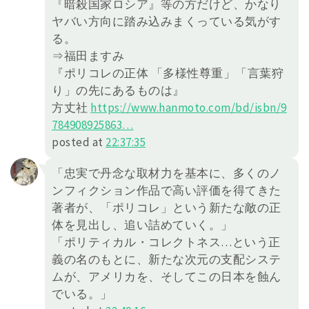
『暗殺国家ロシア』等の方だけど、かなり
ヤバい方向に踏み込みまくっている気がす
る。
⇒福田ますみ
『ポリコレの正体 「多様性尊重」「言葉狩
り」の先にあるものは』
方丈社
https://
www.hanmoto.com/bd/isbn/9
78490
8925863
…
posted at
22:37:35
「忠実で丹念な取材力を基本に、多くのノ
ンフィクション作品で高い評価を得てきた
著者が、「ポリコレ」という新たな敵の正
体を見出し、追い詰めていく。」
「ポリティカル・コレクトネス…という正
義の名のもとに、新たな次元の支配システ
ムが、アメリカを、そしてこの日本を蝕ん
でいる。」