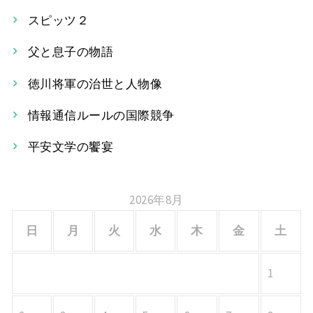
ビ
スピッツ２
ゲ
父と息子の物語
ー
徳川将軍の治世と人物像
シ
情報通信ルールの国際競争
ョ
平安文学の饗宴
ン
2026年8月
日
月
火
水
木
金
土
1