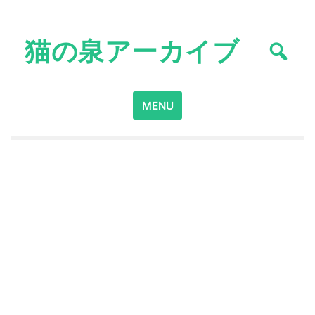
Skip
to
猫の泉アーカイブ
content
Search
MENU
for: