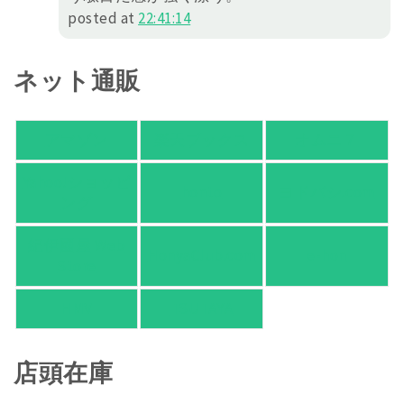
posted at
22:41:14
ネット通販
アマゾン
楽天ブックス
オムニ７
Yahoo!ショッピ
honto
ヨドバシ.com
ング
紀伊國屋 Web
HonyaClub.com
e-hon
Store
HMV
TSUTAYA
店頭在庫