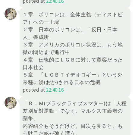
posted at
22:40:16
１章 ポリコレは、全体主義（ディストピ
ア）への一里塚
２章 日本のポリコレは、「反日・日本
人」養成所
３章 アメリカのポリコレ状況は、もう地
獄の間近まで進行中
４章 伝統的にＬＧＢに対して寛容だった
日本社会
５章 「ＬＧＢＴイデオロギー」という外
来種に浸(おか)される日本の危機
posted at
22:40:16
「ＢＬＭ(ブラックライブスマター)は「人種
差別反対運動」でなく、マルクス主義者の
闘争」
内容紹介もそうだけど、目次を見ると、も
う駄目だ感が強く漂う。