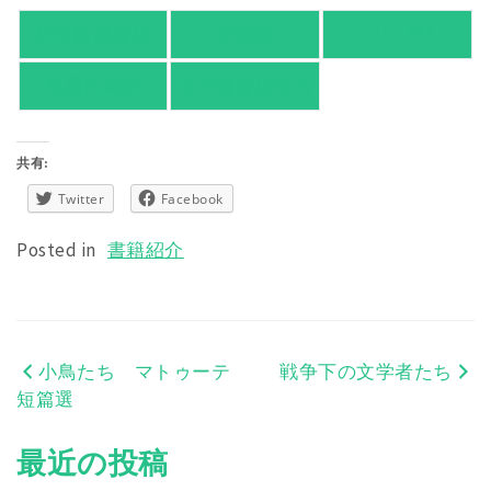
紀伊國屋書店
有隣堂
TSUTAYA
旭屋倶楽部
東京都書店案内
共有:
Twitter
Facebook
Posted in
書籍紹介
小鳥たち マトゥーテ
戦争下の文学者たち
投
短篇選
稿
最近の投稿
ナ