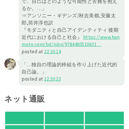
で、自己はどのような可能性と苦難を抱え
るか。…」
⇒アンソニー・ギデンズ/秋吉美都,安藤太
郎,筒井淳也訳
『モダニティと自己アイデンティティ 後期
近代における自己と社会』
https://
www.han
moto.com/bd/isbn/978448
0510631
…
posted at
22:10:14
「…独自の理論的枠組を作り上げた近代的
自己論。」
posted at
22:10:23
ネット通販
アマゾン
楽天ブックス
オムニ７