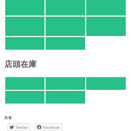
Yahoo!ショッピ
honto
ヨドバシ.com
ング
紀伊國屋 Web
HonyaClub.com
e-hon
Store
HMV
TSUTAYA
店頭在庫
紀伊國屋書店
有隣堂
TSUTAYA
旭屋倶楽部
東京都書店案内
共有:
Twitter
Facebook