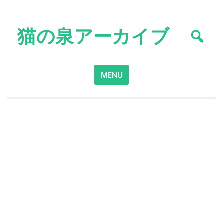
Skip
to
猫の泉アーカイブ
content
Search
MENU
for: