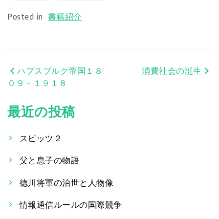
Posted in
書籍紹介
ハプスブルク帝国１８
消費社会の誕生
投
０９－１９１８
稿
最近の投稿
ナ
ビ
スピッツ２
ゲ
父と息子の物語
ー
徳川将軍の治世と人物像
シ
情報通信ルールの国際競争
ョ