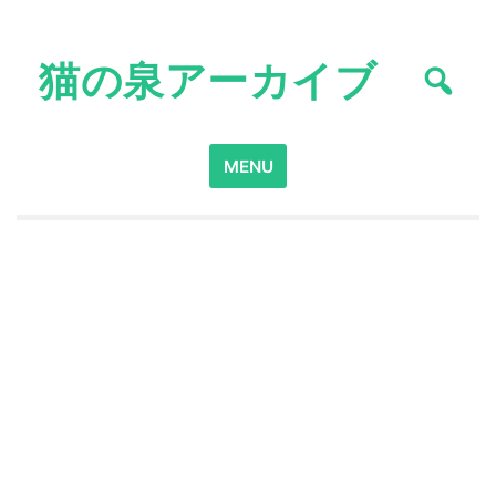
Skip
to
猫の泉アーカイブ
content
Search
MENU
for: