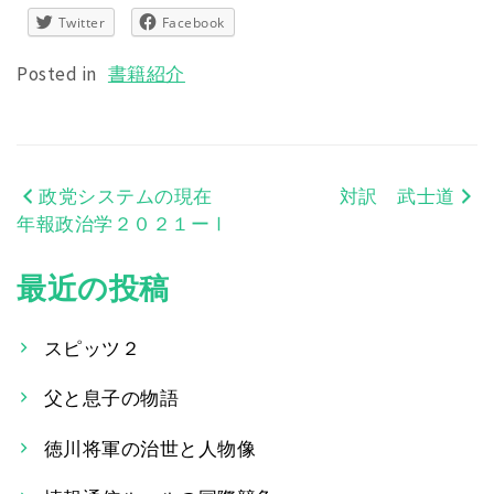
Twitter
Facebook
Posted in
書籍紹介
政党システムの現在
対訳 武士道
投
年報政治学２０２１ーⅠ
稿
最近の投稿
ナ
ビ
スピッツ２
ゲ
父と息子の物語
ー
徳川将軍の治世と人物像
シ