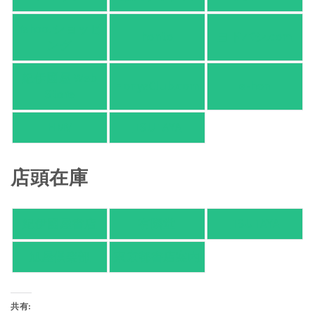
Yahoo!ショッピ
honto
ヨドバシ.com
ング
紀伊國屋 Web
HonyaClub.com
e-hon
Store
HMV
TSUTAYA
店頭在庫
紀伊國屋書店
有隣堂
TSUTAYA
旭屋倶楽部
東京都書店案内
共有: