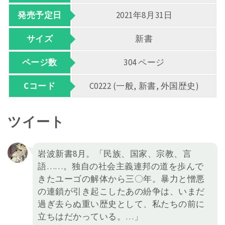
発売予定日
2021年8月31日
サイズ
新書
ページ数
304 ページ
Cコード
C0222 (一般, 新書, 外国歴史)
ツイート
岩波新書8月。「民族、国家、宗教、言
語……。独自の社会主義連邦の道を歩んで
きたユーゴの解体から三〇年。暴力と憎悪
の連鎖が引き起こしたあの紛争は、いまだ
過ぎ去らぬ重い歴史として、私たちの前に
立ちはだかっている。…」