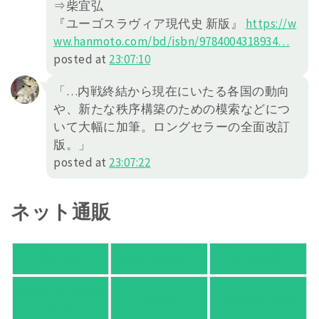
⇒柴宜弘
『ユーゴスラヴィア現代史 新版』
https://
w
ww.hanmoto.com/bd/isbn/978400
4318934
…
posted at
23:07:10
「…内戦終結から現在にいたる各国の動向
や、新たな秩序構築のための模索などにつ
いて大幅に加筆。ロングセラーの全面改訂
版。」
posted at
23:07:22
ネット通販
アマゾン
楽天ブックス
オムニ７
Yahoo!ショッピ
honto
ヨドバシ.com
ング