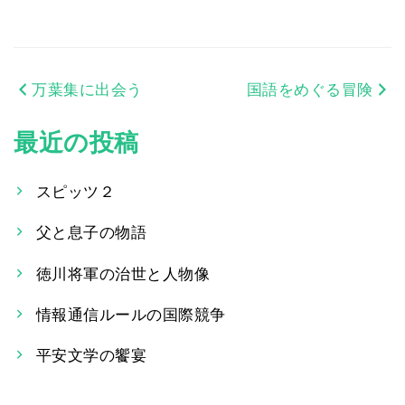
万葉集に出会う
国語をめぐる冒険
投
稿
最近の投稿
ナ
スピッツ２
ビ
父と息子の物語
ゲ
ー
徳川将軍の治世と人物像
シ
情報通信ルールの国際競争
ョ
平安文学の饗宴
ン