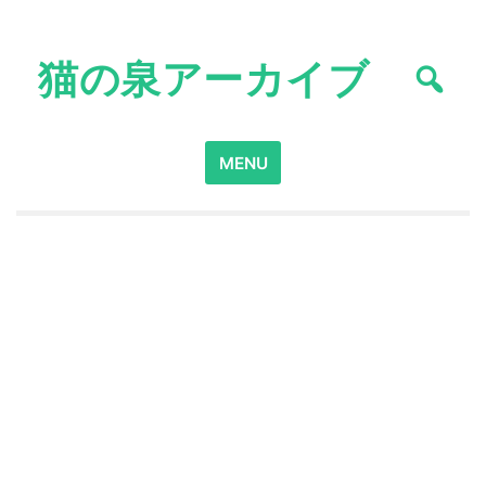
Skip
to
猫の泉アーカイブ
content
Search
MENU
for: