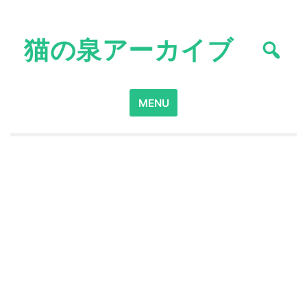
Skip
to
猫の泉アーカイブ
content
Search
MENU
for: