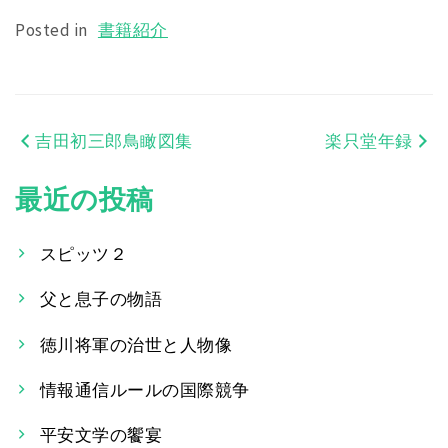
Posted in
書籍紹介
吉田初三郎鳥瞰図集
楽只堂年録
投
稿
最近の投稿
ナ
スピッツ２
ビ
父と息子の物語
ゲ
ー
徳川将軍の治世と人物像
シ
情報通信ルールの国際競争
ョ
平安文学の饗宴