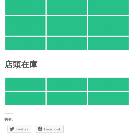
Yahoo!ショッピ
honto
ヨドバシ.com
ング
紀伊國屋 Web
HonyaClub.com
e-hon
Store
HMV
TSUTAYA
店頭在庫
紀伊國屋書店
有隣堂
TSUTAYA
旭屋倶楽部
東京都書店案内
共有:
Twitter
Facebook