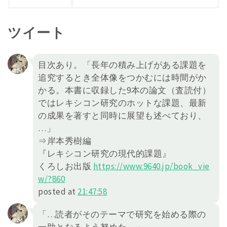
ツイート
目次あり。「長年の積み上げがある課題を
追究するとき全体像をつかむには時間がか
かる。本書に収録した9本の論文（査読付）
ではレキシコン研究のホットな課題、最新
の成果を著すと同時に展望も述べており、
…」
⇒岸本秀樹編
『レキシコン研究の現代的課題』
くろしお出版
https://
www.9640.jp/book_vie
w/?860
posted at
21:47:58
「…読者がそのテーマで研究を始める際の