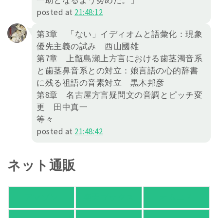
一助となるよう努めた。」
posted at
21:48:12
第3章 「ない」イディオムと語彙化：現象
優先主義の試み 西山國雄
第7章 上甑島瀬上方言における歯茎濁音系
と歯茎鼻音系との対立：娘言語の心的辞書
に残る祖語の音素対立 黒木邦彦
第8章 名古屋方言疑問文の音調とピッチ変
更 田中真一
等々
posted at
21:48:42
ネット通販
アマゾン
楽天ブックス
オムニ７