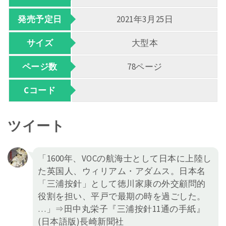
発売予定日
2021年3月25日
サイズ
大型本
ページ数
78ページ
Cコード
ツイート
「1600年、VOCの航海士として日本に上陸し
た英国人、ウィリアム・アダムス。日本名
「三浦按針」として徳川家康の外交顧問的
役割を担い、平戸で最期の時を過ごした。
…」⇒田中丸栄子『三浦按針11通の手紙』
(日本語版)長崎新聞社