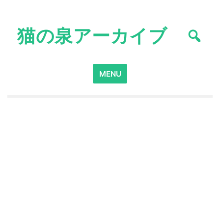
Skip
to
猫の泉アーカイブ
content
Search
MENU
for: