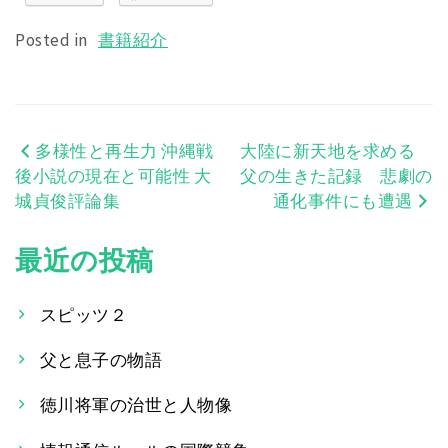
Posted in
書籍紹介
多様性と再生力 沖縄戦
大陸に新天地を求める
投
後小説の現在と可能性 大
父の生きた記録 悲劇の
稿
城貞俊評論集
通化事件にも遭遇
ナ
最近の投稿
ビ
ゲ
スピッツ２
ー
父と息子の物語
シ
徳川将軍の治世と人物像
ョ