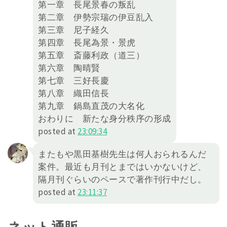
第一章 長尾景春の叛乱
第二章 伊勢宗瑞の伊豆乱入
第三章 尼子経久
第四章 長尾為景・景虎
第五章 斎藤利政（道三）
第六章 陶晴賢
第七章 三好長慶
第八章 織田信長
第九章 鍋島直茂の大名化
おわりに 新たな身分秩序の形成
posted at
23:09:34
またもや黒田基樹先生は何人おられるんだ
案件。最近も月刊とまではいかないけど、
隔月刊ぐらいのペースで著作刊行中だし。
posted at
23:11:37
ネット通販