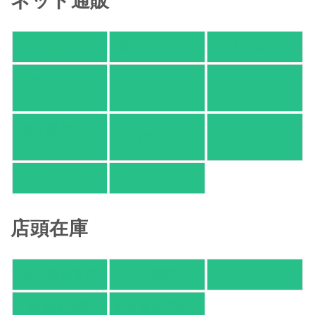
アマゾン
楽天ブックス
オムニ７
Yahoo!ショッピ
honto
ヨドバシ.com
ング
紀伊國屋 Web
HonyaClub.com
e-hon
Store
HMV
TSUTAYA
店頭在庫
紀伊國屋書店
有隣堂
TSUTAYA
旭屋倶楽部
東京都書店案内