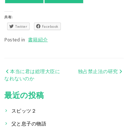
共有:
Twitter
Facebook
Posted in
書籍紹介
本当に君は総理大臣に
独占禁止法の研究
投
なれないのか
稿
最近の投稿
ナ
ビ
スピッツ２
ゲ
父と息子の物語