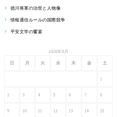
ー
徳川将軍の治世と人物像
シ
情報通信ルールの国際競争
ョ
平安文学の饗宴
ン
2026年8月
日
月
火
水
木
金
土
1
2
3
4
5
6
7
8
9
10
11
12
13
14
15