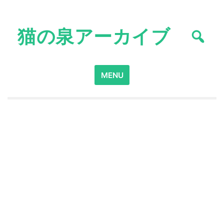
Skip
to
猫の泉アーカイブ
content
Search
MENU
for: