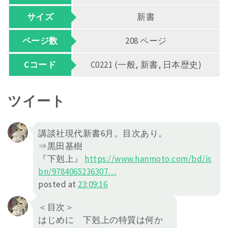
サイズ
新書
ページ数
208 ページ
Cコード
C0221 (一般, 新書, 日本歴史)
ツイート
講談社現代新書6月。目次あり。
⇒黒田基樹
『下剋上』
https://
www.hanmoto.com/bd/is
bn/978406
5236307
…
posted at
23:09:16
＜目次＞
はじめに 下剋上の特質は何か