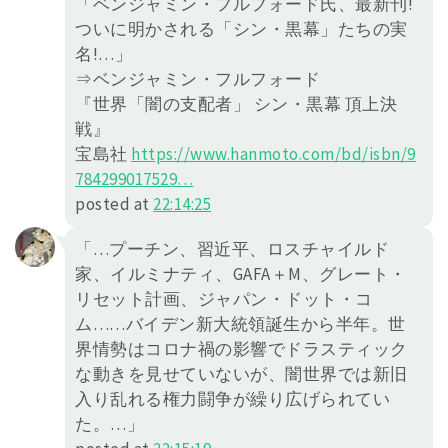
「ベンジャミン・フルフォード氏、最新刊!
ついに明かされる「シン・黒幕」たちの実
名!…」
⇒ベンジャミン・フルフォード
『世界「闇の支配者」 シン・黒幕 頂上決
戦』
宝島社
https://
www.hanmoto.com/bd/isbn/9
78429
9017529
…
posted at
22:14:25
「…プーチン、習近平、ロスチャイルド
家、イルミナティ、GAFA＋M、グレート・
リセット計画、ジャパン・ドット・コ
ム……バイデン新大統領誕生から半年。世
界情勢はコロナ禍の影響でドラスティック
な動きを見せていないが、闇世界では新旧
入り乱れる権力闘争が繰り広げられてい
た。…」