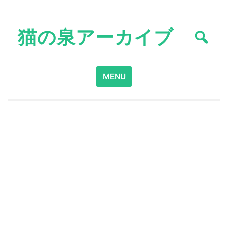
Skip
to
猫の泉アーカイブ
content
Search
MENU
for: