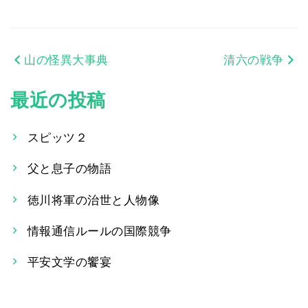
山の怪異大事典
清六の戦争
投
稿
最近の投稿
ナ
スピッツ２
ビ
父と息子の物語
ゲ
ー
徳川将軍の治世と人物像
シ
情報通信ルールの国際競争
ョ
平安文学の饗宴
ン