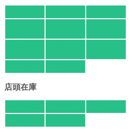
アマゾン
楽天ブックス
オムニ７
Yahoo!ショッピ
honto
ヨドバシ.com
ング
紀伊國屋 Web
HonyaClub.com
e-hon
Store
HMV
TSUTAYA
店頭在庫
紀伊國屋書店
有隣堂
TSUTAYA
旭屋倶楽部
東京都書店案内