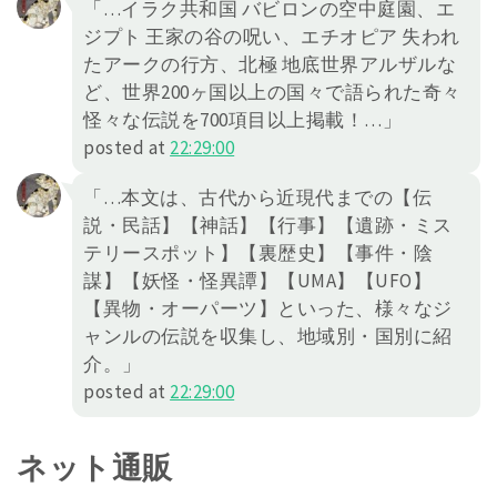
「…イラク共和国 バビロンの空中庭園、エ
ジプト 王家の谷の呪い、エチオピア 失われ
たアークの行方、北極 地底世界アルザルな
ど、世界200ヶ国以上の国々で語られた奇々
怪々な伝説を700項目以上掲載！…」
posted at
22:29:00
「…本文は、古代から近現代までの【伝
説・民話】【神話】【行事】【遺跡・ミス
テリースポット】【裏歴史】【事件・陰
謀】【妖怪・怪異譚】【UMA】【UFO】
【異物・オーパーツ】といった、様々なジ
ャンルの伝説を収集し、地域別・国別に紹
介。」
posted at
22:29:00
ネット通販