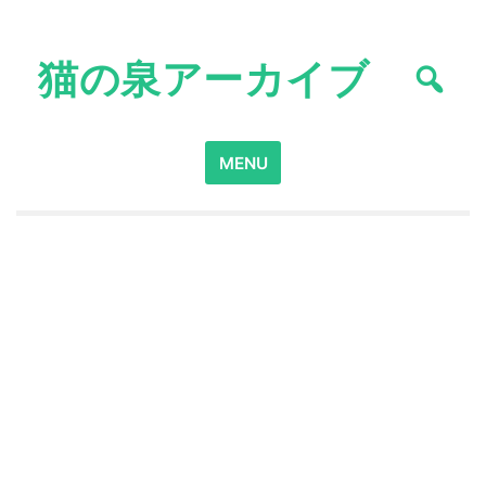
Skip
to
猫の泉アーカイブ
content
Search
MENU
for: