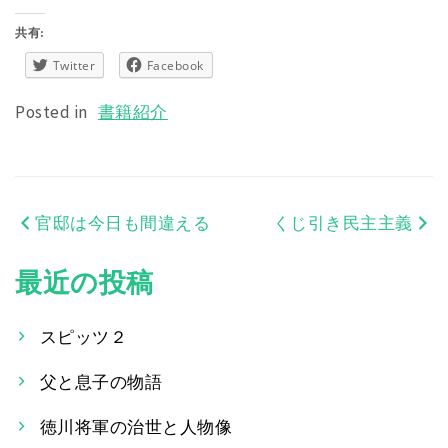
共有:
Twitter
Facebook
Posted in
書籍紹介
官邸は今日も間違える
くじ引き民主主義
投
稿
最近の投稿
ナ
スピッツ２
ビ
父と息子の物語
ゲ
ー
徳川将軍の治世と人物像