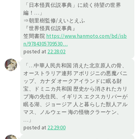
「日本怪異伝説事典」に続く待望の世界
編！…」
⇒朝里樹監修/えいとえふ
『世界怪異伝説事典』
笠間書院
https://
www.hanmoto.com/bd/isb
n/978430
5709530
…
posted at
22:28:02
「…中華人民共和国 消えた北京原人の骨、
オーストラリア連邦 アボリジニの悪魔バニ
ップ、カナダ オークアイランドに眠る財
宝、ドミニカ共和国 歴史から消されたカリ
ブ海の先住民、イギリス エクスカリバーが
眠る湖、ジョージア 人と暮らした獣人アル
マス、ノルウェー 海の怪物クラーケン、
…」
posted at
22:29:00