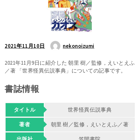
2021年11月10日
nekonoizumi
2021年11月9日に紹介した 朝里 樹／監修，えいとえふ
／著 「世界怪異伝説事典」についての記事です。
書誌情報
タイトル
世界怪異伝説事典
著者
朝里 樹／監修，えいとえふ／著
出版社
笠間書院