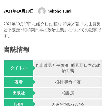
2021年10月18日
nekonoizumi
2021年10月17日に紹介した 植村 和秀／著 「丸山眞男
と平泉澄 : 昭和期日本の政治主義」についての記事で
す。
書誌情報
丸山眞男と平泉澄 : 昭和期日本の政
タイトル
治主義
著者
植村 和秀／著
出版社
柏書房
ISBN
978-4-7601-2584-5