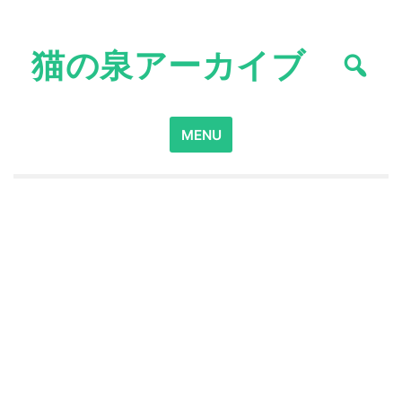
Skip
to
猫の泉アーカイブ
content
Search
MENU
for: