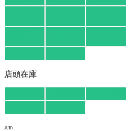
Yahoo!ショッピ
honto
ヨドバシ.com
ング
紀伊國屋 Web
HonyaClub.com
e-hon
Store
HMV
TSUTAYA
店頭在庫
紀伊國屋書店
有隣堂
TSUTAYA
旭屋倶楽部
東京都書店案内
共有: