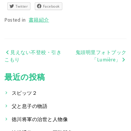
Twitter
Facebook
Posted in
書籍紹介
見えない不登校・引き
鬼頭明里フォトブック
投
こもり
「Lumière」
稿
最近の投稿
ナ
ビ
スピッツ２
ゲ
父と息子の物語
ー
徳川将軍の治世と人物像
シ