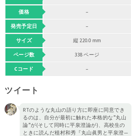
価格
–
発売予定日
–
サイズ
縦 220.0 mm
ページ数
338 ページ
Cコード
–
ツイート
RTのような丸山の語り方に即座に同意でき
るのは、自分が最初に触れた本格的な”丸山
論”が(そして同時に平泉澄論が)、高校生の
ときに読んだ植村和秀『丸山眞男と平泉澄—