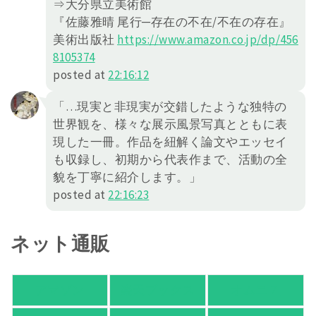
⇒大分県立美術館
『佐藤雅晴 尾行─存在の不在/不在の存在』
美術出版社
https://
www.amazon.co.jp/dp/456
8105374
posted at
22:16:12
「…現実と非現実が交錯したような独特の
世界観を、様々な展示風景写真とともに表
現した一冊。作品を紐解く論文やエッセイ
も収録し、初期から代表作まで、活動の全
貌を丁寧に紹介します。」
posted at
22:16:23
ネット通販
アマゾン
楽天ブックス
オムニ７