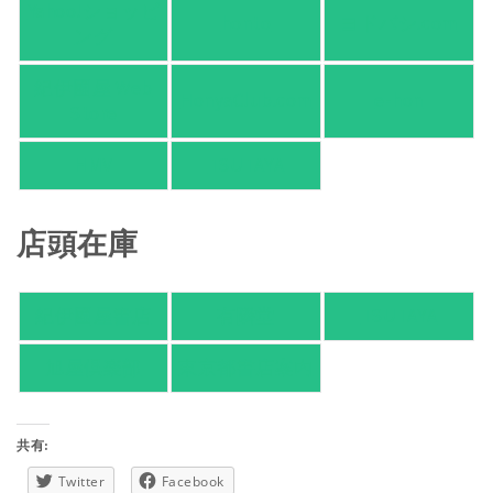
Yahoo!ショッピ
honto
ヨドバシ.com
ング
紀伊國屋 Web
HonyaClub.com
e-hon
Store
HMV
TSUTAYA
店頭在庫
紀伊國屋書店
有隣堂
TSUTAYA
旭屋倶楽部
東京都書店案内
共有:
Twitter
Facebook