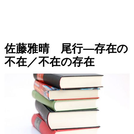
佐藤雅晴 尾行―存在の
不在／不在の存在