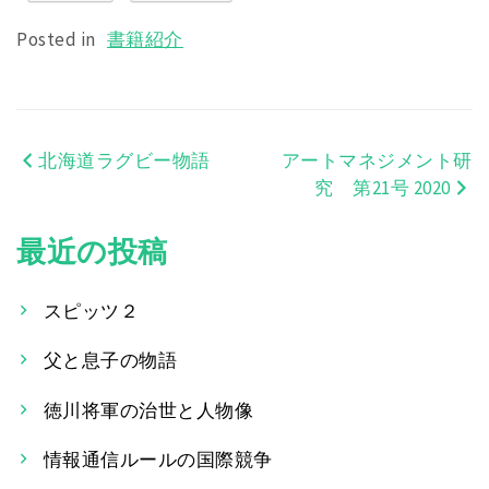
Posted in
書籍紹介
北海道ラグビー物語
アートマネジメント研
投
究 第21号 2020
稿
最近の投稿
ナ
ビ
スピッツ２
ゲ
父と息子の物語
ー
徳川将軍の治世と人物像
シ
情報通信ルールの国際競争
ョ