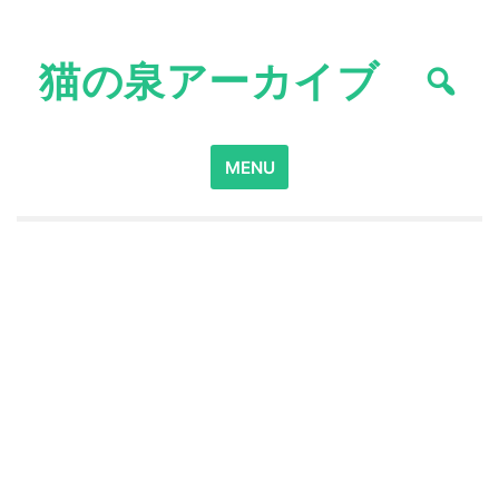
Skip
to
猫の泉アーカイブ
content
Search
MENU
for: