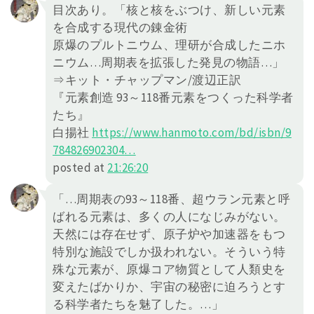
目次あり。「核と核をぶつけ、新しい元素
を合成する現代の錬金術
原爆のプルトニウム、理研が合成したニホ
ニウム…周期表を拡張した発見の物語…」
⇒キット・チャップマン/渡辺正訳
『元素創造 93～118番元素をつくった科学者
たち』
白揚社
https://
www.hanmoto.com/bd/isbn/9
78482
6902304
…
posted at
21:26:20
「…周期表の93～118番、超ウラン元素と呼
ばれる元素は、多くの人になじみがない。
天然には存在せず、原子炉や加速器をもつ
特別な施設でしか扱われない。そういう特
殊な元素が、原爆コア物質として人類史を
変えたばかりか、宇宙の秘密に迫ろうとす
る科学者たちを魅了した。…」