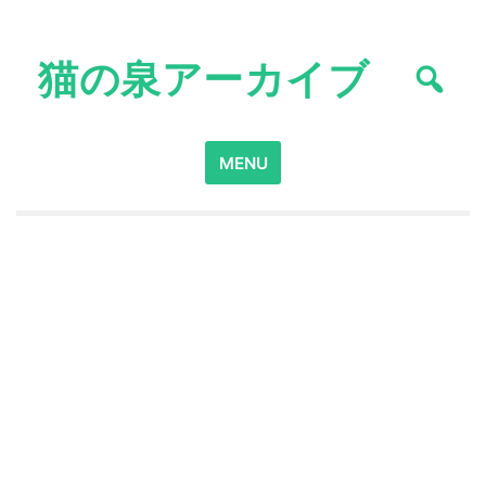
Skip
to
猫の泉アーカイブ
content
Search
MENU
for: