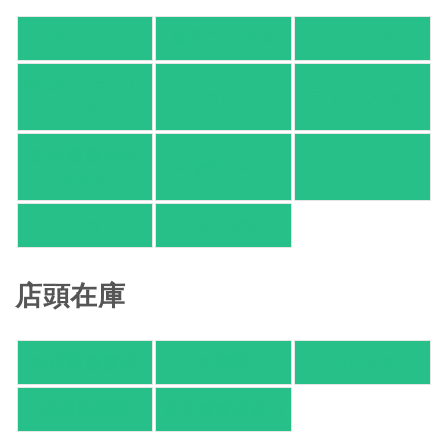
アマゾン
楽天ブックス
オムニ７
Yahoo!ショッピ
honto
ヨドバシ.com
ング
紀伊國屋 Web
HonyaClub.com
e-hon
Store
HMV
TSUTAYA
店頭在庫
紀伊國屋書店
有隣堂
TSUTAYA
旭屋倶楽部
東京都書店案内