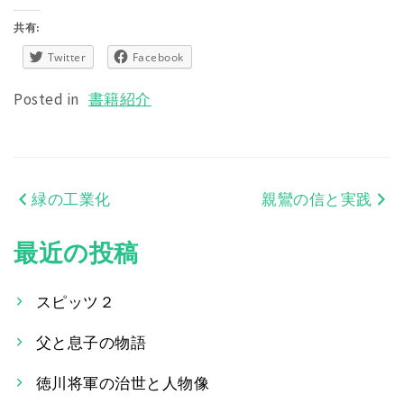
共有:
Twitter
Facebook
Posted in
書籍紹介
緑の工業化
親鸞の信と実践
投
稿
最近の投稿
ナ
スピッツ２
ビ
父と息子の物語
ゲ
ー
徳川将軍の治世と人物像